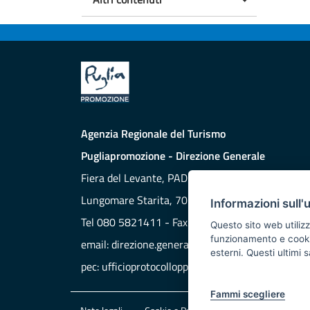
Agenzia Regionale del Turismo
Pugliapromozione - Direzione Generale
Fiera del Levante, PAD. 172
Lungomare Starita, 70132 BARI
Informazioni sull'
Tel 080 5821411 - Fax 080 5821429
Questo sito web utilizz
funzionamento e cookie 
email:
direzione.generale@aret.regione.puglia.it
esterni. Questi ultimi
pec:
ufficioprotocollopp@pec.it
Fammi scegliere