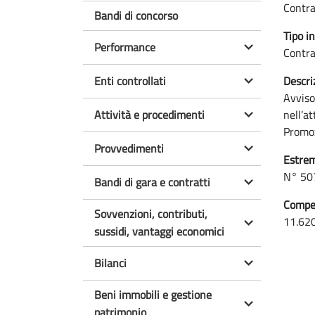
Contra
Bandi di concorso
Tipo in
Performance
Contra
Enti controllati
Descri
Avviso
Attività e procedimenti
nell’a
Promoz
Provvedimenti
Estrem
N° 50
Bandi di gara e contratti
Compen
Sovvenzioni, contributi,
11.62
sussidi, vantaggi economici
Bilanci
Beni immobili e gestione
patrimonio