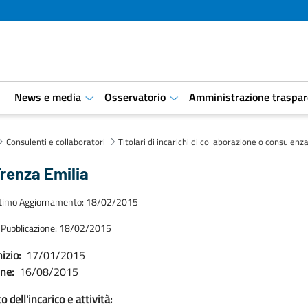
i
News e media
Osservatorio
Amministrazione traspar
aret.open.submenu
aret.open.submenu
Consulenti e collaboratori
Titolari di incarichi di collaborazione o consulenz
renza Emilia
ltimo Aggiornamento: 18/02/2015
 Pubblicazione: 18/02/2015
izio:
17/01/2015
ine:
16/08/2015
 dell'incarico e attività: