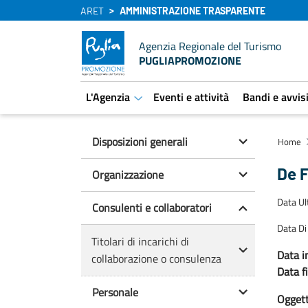
ARET
AMMINISTRAZIONE TRASPARENTE
Agenzia Regionale del Turismo
PUGLIAPROMOZIONE
L'Agenzia
Eventi e attività
Bandi e avvis
aret.open.submenu
Disposizioni generali
Home
De F
Organizzazione
Data U
Consulenti e collaboratori
Data Di
Titolari di incarichi di
Data in
collaborazione o consulenza
Data f
Personale
Oggetto