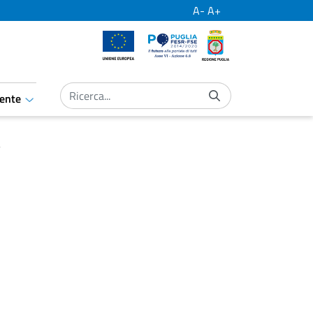
A-
A+
Unione Europea
Por Puglia
Regione Puglia
ente
aret.open.submenu
a