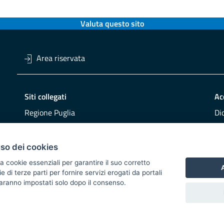
Valuta questo sito
Area riservata
Siti collegati
Ac
Regione Puglia
Di
Viaggiareinpuglia
Obi
DMS Puglia
Re
uso dei cookies
Buy Puglia
Re
a cookie essenziali per garantire il suo corretto
A
di terze parti per fornire servizi erogati da portali
CO
 saranno impostati solo dopo il consenso.