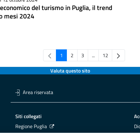
economico del turismo in Puglia, il trend
to mesi 2024
1
2
3
...
12
Pagina
Pagina
Pagina
Pagine intermedie
Pagina
Valuta questo sito
Area riservata
Siti collegati
Ac
Regione Puglia
Di
Viaggiareinpuglia
Obi