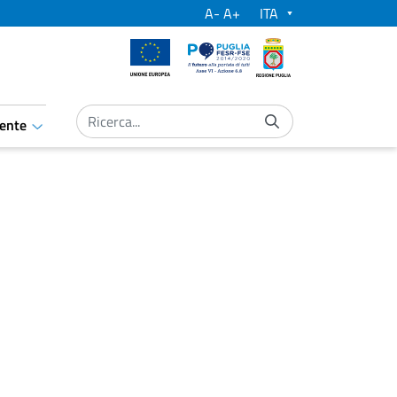
A-
A+
Unione Europea
Por Puglia
Regione Puglia
submit language
ente
aret.open.submenu