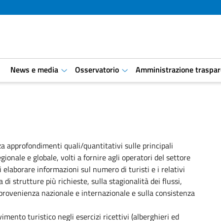
i
News e media
Osservatorio
Amministrazione traspar
aret.open.submenu
aret.open.submenu
za approfondimenti quali/quantitativi sulle principali
ionale e globale, volti a fornire agli operatori del settore
 elaborare informazioni sul numero di turisti e i relativi
di strutture più richieste, sulla stagionalità dei flussi,
 provenienza nazionale e internazionale e sulla consistenza
mento turistico negli esercizi ricettivi (alberghieri ed