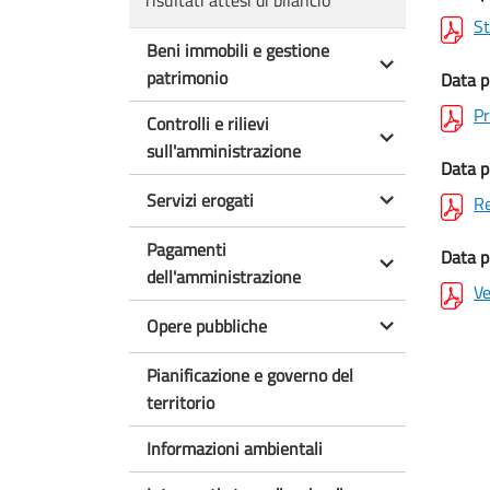
risultati attesi di bilancio
St
Beni immobili e gestione
patrimonio
Data p
Pr
Controlli e rilievi
sull'amministrazione
Data p
Servizi erogati
Re
Pagamenti
Data p
dell'amministrazione
Ve
Opere pubbliche
Pianificazione e governo del
territorio
Informazioni ambientali