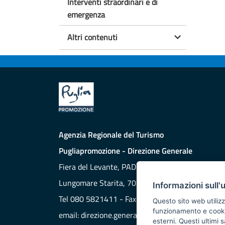
Interventi straordinari e di
emergenza
Altri contenuti
Agenzia Regionale del Turismo
Pugliapromozione - Direzione Generale
Fiera del Levante, PAD. 172
Lungomare Starita, 70132 BARI
Informazioni sull'
Tel 080 5821411 - Fax 080 5821429
Questo sito web utilizz
funzionamento e cookie 
email:
direzione.generale@aret.regione.puglia.it
esterni. Questi ultimi