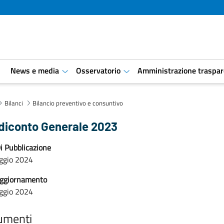
i
News e media
Osservatorio
Amministrazione traspar
aret.open.submenu
aret.open.submenu
Bilanci
Bilancio preventivo e consuntivo
diconto Generale 2023
i Pubblicazione
ggio 2024
aggiornamento
ggio 2024
umenti