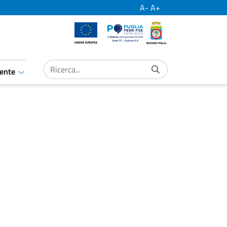
A-
A+
Unione Europea
Por Puglia
Regione Puglia
ente
aret.open.submenu