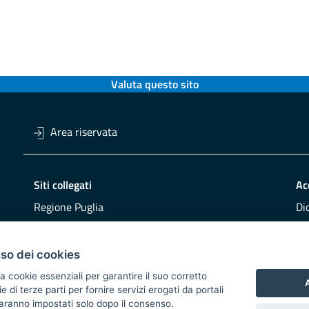
Valuta questo sito
Area riservata
Siti collegati
Ac
Regione Puglia
Di
Viaggiareinpuglia
Obi
DMS Puglia
Re
uso dei cookies
Buy Puglia
Re
a cookie essenziali per garantire il suo corretto
A
di terze parti per fornire servizi erogati da portali
CO
 saranno impostati solo dopo il consenso.