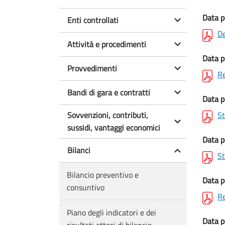
Data p
Enti controllati
De
Attività e procedimenti
Data p
Provvedimenti
Re
Bandi di gara e contratti
Data p
Sovvenzioni, contributi,
St
sussidi, vantaggi economici
Data p
Bilanci
St
Bilancio preventivo e
Data p
consuntivo
Re
Piano degli indicatori e dei
Data p