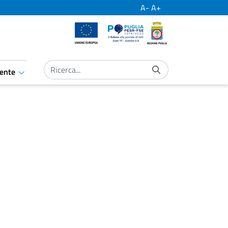
A-
A+
Unione Europea
Por Puglia
Regione Puglia
ente
aret.open.submenu