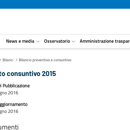
i
News e media
Osservatorio
Amministrazione traspar
aret.open.submenu
aret.open.submenu
Bilanci
Bilancio preventivo e consuntivo
to consuntivo 2015
i Pubblicazione
ugno 2016
aggiornamento
ugno 2016
umenti