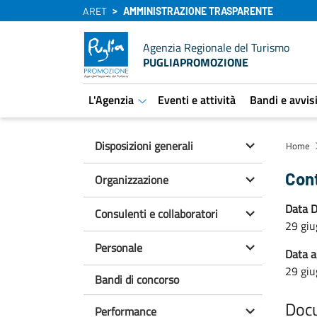
ARET
AMMINISTRAZIONE TRASPARENTE
Agenzia Regionale del Turismo
PUGLIAPROMOZIONE
L'Agenzia
Eventi e attività
Bandi e avvis
aret.open.submenu
Disposizioni generali
Home
Con
Organizzazione
Data D
Consulenti e collaboratori
29 gi
Personale
Data 
29 gi
Bandi di concorso
Doc
Performance