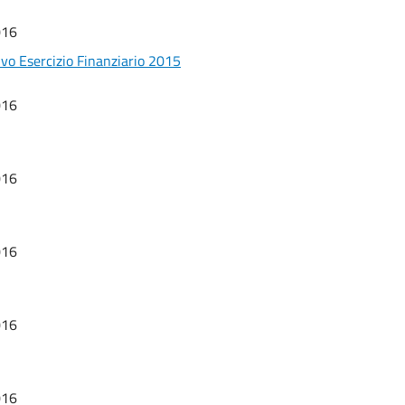
016
vo Esercizio Finanziario 2015
016
016
016
016
016