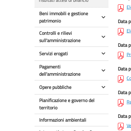
risultati attesi di bilancio
El
Beni immobili e gestione
patrimonio
Data p
El
Controlli e rilievi
sull'amministrazione
Data p
Servizi erogati
Pr
Pagamenti
Data p
dell'amministrazione
Co
Opere pubbliche
Data p
Pianificazione e governo del
Re
territorio
Data p
Informazioni ambientali
Ve