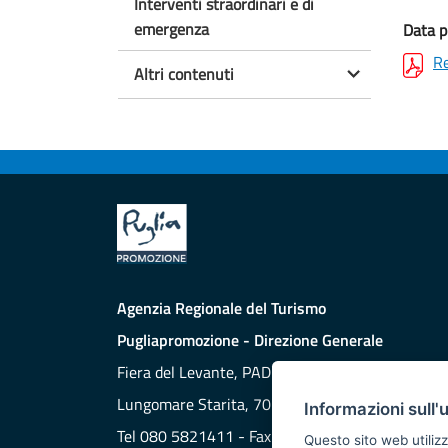
Interventi straordinari e di
emergenza
Data p
Re
Altri contenuti
Agenzia Regionale del Turismo
Pugliapromozione - Direzione Generale
Fiera del Levante, PAD. 172
Lungomare Starita, 70132 BARI
Informazioni sull'
Tel 080 5821411 - Fax 080 5821429
Questo sito web utilizz