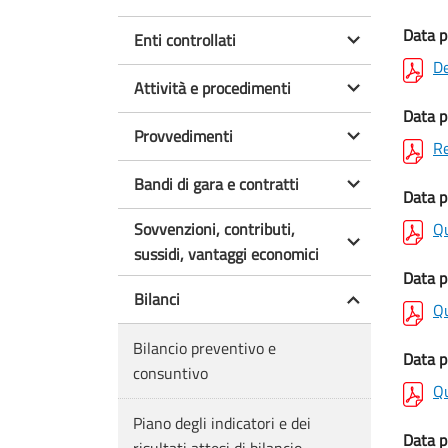
Data p
Enti controllati
De
Attività e procedimenti
Data p
Provvedimenti
Re
Bandi di gara e contratti
Data p
Sovvenzioni, contributi,
Qu
sussidi, vantaggi economici
Data p
Bilanci
Qu
Bilancio preventivo e
Data p
consuntivo
Qu
Piano degli indicatori e dei
Data p