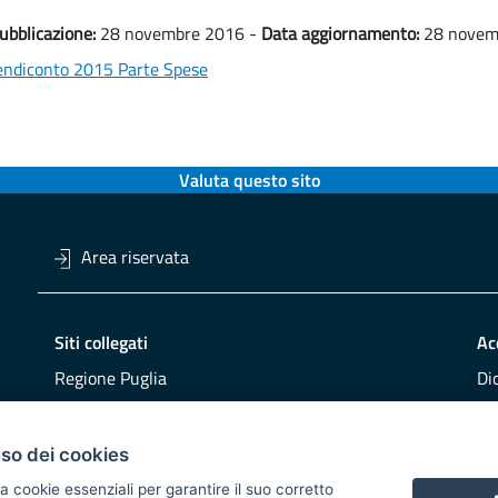
ubblicazione:
28 novembre 2016 -
Data aggiornamento:
28 novem
ndiconto 2015 Parte Spese
Valuta questo sito
Area riservata
Siti collegati
Ac
Regione Puglia
Di
Viaggiareinpuglia
Obi
DMS Puglia
Re
uso dei cookies
Buy Puglia
Re
a cookie essenziali per garantire il suo corretto