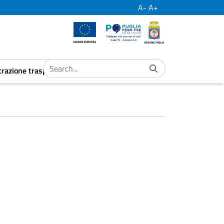
A-
A+
European Union
Por Puglia
Regione Puglia
razione trasparente
ubmenu
aret.open.submenu