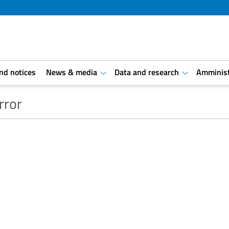
and notices
News & media
Data and research
Amminist
aret.open.submenu
aret.open.s
rror