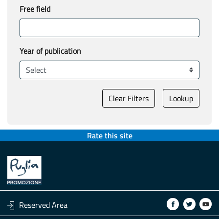
Free field
Year of publication
Clear Filters
Lookup
Rate this site
Link a Facebook
Link a Twit
Link 
Reserved Area