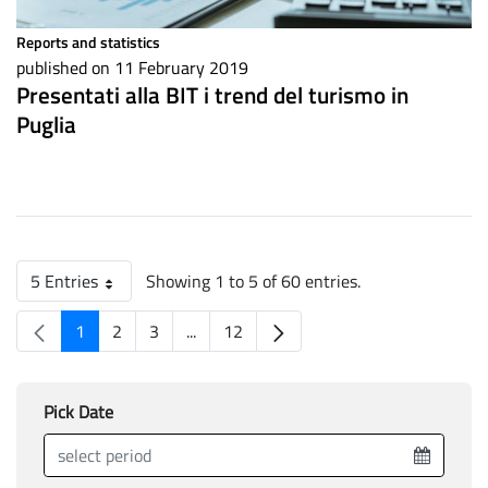
Reports and statistics
published on 11 February 2019
Presentati alla BIT i trend del turismo in
Puglia
5 Entries
Showing 1 to 5 of 60 entries.
Per page
1
2
3
...
12
Page
Page
Page
Intermediate pages
Page
Pick Date