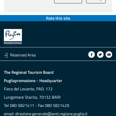
Rate this site
Link a Facebook
Link a Twit
Link 
Reserved Area
The Regional Tourism Board
Pugliapromozione - Headquarter
Fiera del Levante, PAD. 172
Lungomare Starita, 70132 BARI
Tel 080 5821411 - Fax 080 5821429
email:
direzione.generale@aret.regione.puglia.it