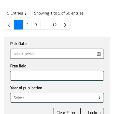
5 Entries
Showing 1 to 5 of 60 entries.
Per page
1
2
3
...
12
Page
Page
Page
Intermediate pages
Page
Pick Date
Free field
Year of publication
Clear Filters
Lookup