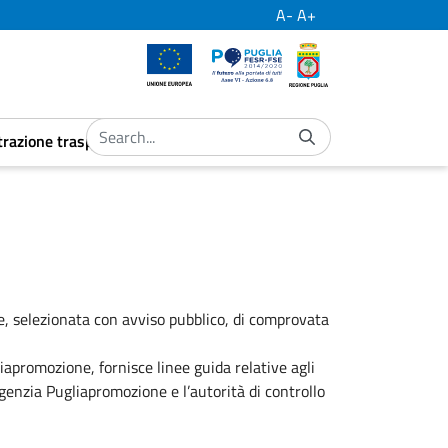
A-
A+
European Union
Por Puglia
Regione Puglia
razione trasparente
ubmenu
aret.open.submenu
e, selezionata con avviso pubblico, di comprovata
iapromozione, fornisce linee guida relative agli
’Agenzia Pugliapromozione e l’autorità di controllo