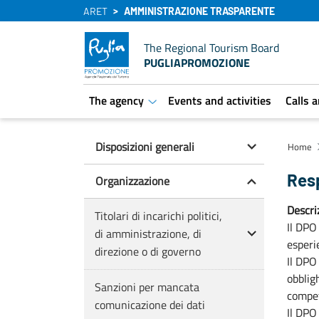
ARET
AMMINISTRAZIONE TRASPARENTE
The Regional Tourism Board
PUGLIAPROMOZIONE
The agency
Events and activities
Calls 
aret.open.submenu
Disposizioni generali
Home
Resp
Organizzazione
Descri
Titolari di incarichi politici,
Il DPO
di amministrazione, di
esperi
direzione o di governo
Il DPO
obblig
Sanzioni per mancata
compe
comunicazione dei dati
Il DPO 