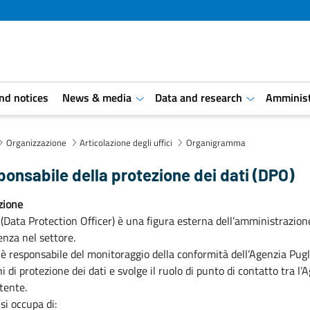
and notices
News & media
Data and research
Amminist
aret.open.submenu
aret.open.s
Organizzazione
Articolazione degli uffici
Organigramma
onsabile della protezione dei dati (DPO)
zione
 (Data Protection Officer) è una figura esterna dell’amministrazion
enza nel settore.
 è responsabile del monitoraggio della conformità dell’Agenzia Pugl
hi di protezione dei dati e svolge il ruolo di punto di contatto tra l
tente.
si occupa di: