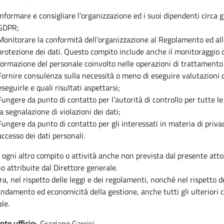
Informare e consigliare l’organizzazione ed i suoi dipendenti circa gl
GDPR;
Monitorare la conformità dell’organizzazione al Regolamento ed all
protezione dei dati. Questo compito include anche il monitoraggio d
formazione del personale coinvolto nelle operazioni di trattamento 
Fornire consulenza sulla necessità o meno di eseguire valutazioni d
eseguirle e quali risultati aspettarsi;
Fungere da punto di contatto per l’autorità di controllo per tutte le
la segnalazione di violazioni dei dati;
Fungere da punto di contatto per gli interessati in materia di privac
accesso dei dati personali.
 ogni altro compito o attività anche non prevista dal presente att
o attribuite dal Direttore generale.
a, nel rispetto delle leggi e dei regolamenti, nonché nel rispetto dei
ndamento ed economicità della gestione, anche tutti gli ulteriori c
le.
nte ufficio:
Graziano Garrisi