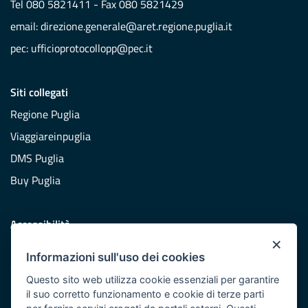
Tel 080 5821411 - Fax 080 5821429
email:
direzione.generale@aret.regione.puglia.it
pec:
ufficioprotocollopp@pec.it
Siti collegati
Regione Puglia
Viaggiareinpuglia
DMS Puglia
Buy Puglia
Accessibilità
×
Dichiarazione di accessibilità
Informazioni sull'uso dei cookies
Obiettivi di accessibilità
Questo sito web utilizza cookie essenziali per garantire
Redazione
il suo corretto funzionamento e cookie di terze parti