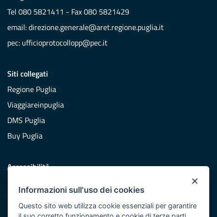
Tel 080 5821411 - Fax 080 5821429
email:
direzione.generale@aret.regione.puglia.it
pec:
ufficioprotocollopp@pec.it
Siti collegati
Regione Puglia
Viaggiareinpuglia
DMS Puglia
Buy Puglia
Accessibilità
×
Dichiarazione di accessibilità
Informazioni sull'uso dei cookies
Obiettivi di accessibilità
Questo sito web utilizza cookie essenziali per garantire
Redazione
il suo corretto funzionamento e cookie di terze parti