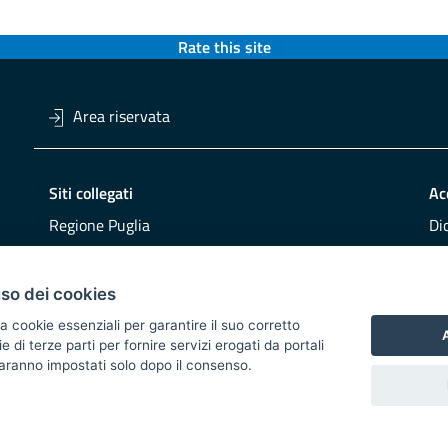
Rate this site
Area riservata
Siti collegati
Ac
Regione Puglia
Di
Viaggiareinpuglia
Obi
DMS Puglia
Re
uso dei cookies
Buy Puglia
Re
a cookie essenziali per garantire il suo corretto
A
di terze parti per fornire servizi erogati da portali
CO
 saranno impostati solo dopo il consenso.