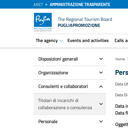
ARET
AMMINISTRAZIONE TRASPARENTE
The Regional Tourism Board
PUGLIAPROMOZIONE
The agency
Events and activities
Calls 
aret.open.submenu
Disposizioni generali
Home
Pers
Organizzazione
Data U
Consulenti e collaboratori
Data Di
Titolari di incarichi di
Data in
collaborazione o consulenza
Data f
Personale
Oggetto