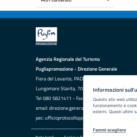
Agenzia Regionale del Turismo
Pugliapromozione - Direzione Generale
Fiera del Levante, PAD. 172
Lungomare Starita, 70132 BARI
Informazioni sull'
Tel 080 5821411 - Fax 080 5821429
Questo sito web utilizz
funzionamento e cookie 
email:
direzione.generale@aret.regione.puglia.it
esterni. Questi ultimi
pec:
ufficioprotocollopp@pec.it
Fammi scegliere