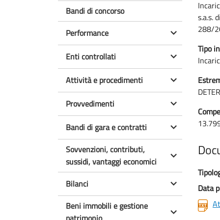
Incari
Bandi di concorso
s.a.s.
288/2
Performance
Tipo in
Enti controllati
Incari
Attività e procedimenti
Estrem
DETER
Provvedimenti
Compen
13.79
Bandi di gara e contratti
Doc
Sovvenzioni, contributi,
sussidi, vantaggi economici
Tipolo
Bilanci
Data p
At
Beni immobili e gestione
patrimonio