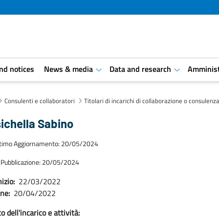
and notices
News & media
Data and research
Amminist
aret.open.submenu
aret.open.s
Consulenti e collaboratori
Titolari di incarichi di collaborazione o consulenz
ichella Sabino
ltimo Aggiornamento: 20/05/2024
 Pubblicazione: 20/05/2024
izio:
22/03/2022
ine:
20/04/2022
 dell'incarico e attività: