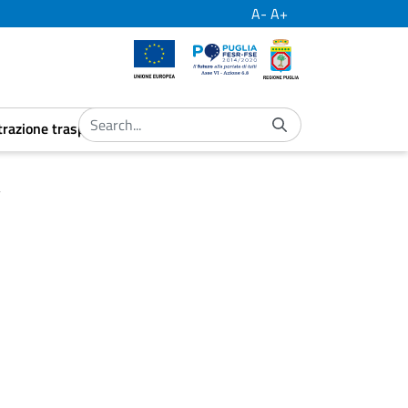
A-
A+
European Union
Por Puglia
Regione Puglia
razione trasparente
ubmenu
aret.open.submenu
a