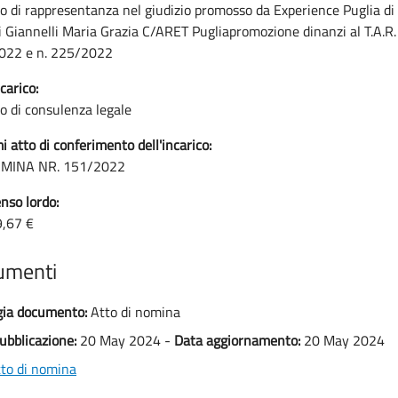
co di rappresentanza nel giudizio promosso da Experience Puglia di Co
 di Giannelli Maria Grazia C/ARET Pugliapromozione dinanzi al T.A.R. 
022 e n. 225/2022
carico:
co di consulenza legale
i atto di conferimento dell'incarico:
MINA NR. 151/2022
so lordo:
9,67 €
umenti
gia documento:
Atto di nomina
ubblicazione:
20 May 2024 -
Data aggiornamento:
20 May 2024
to di nomina