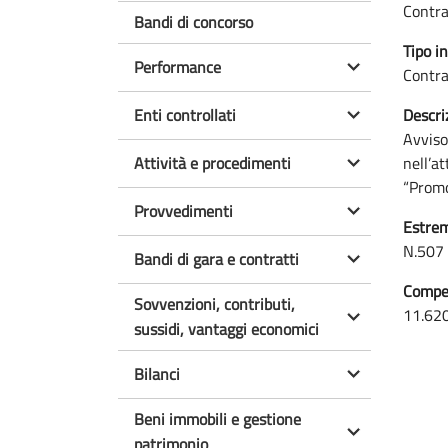
Contra
Bandi di concorso
Tipo in
Performance
Contra
Enti controllati
Descri
Avviso
Attività e procedimenti
nell’a
“Promo
Provvedimenti
Estrem
N.507
Bandi di gara e contratti
Compen
Sovvenzioni, contributi,
11.62
sussidi, vantaggi economici
Bilanci
Beni immobili e gestione
patrimonio