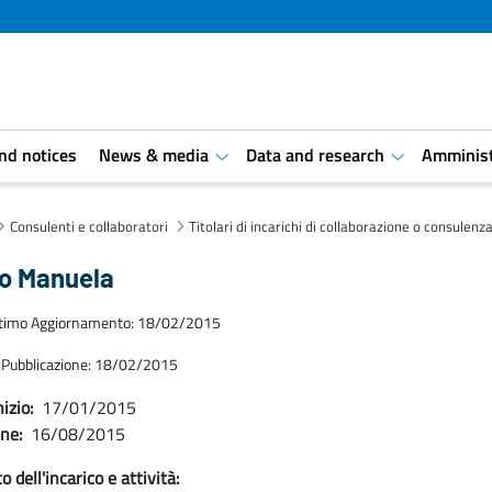
and notices
News & media
Data and research
Amminist
aret.open.submenu
aret.open.s
Consulenti e collaboratori
Titolari di incarichi di collaborazione o consulenz
zo Manuela
ltimo Aggiornamento: 18/02/2015
 Pubblicazione: 18/02/2015
izio:
17/01/2015
ine:
16/08/2015
 dell'incarico e attività: