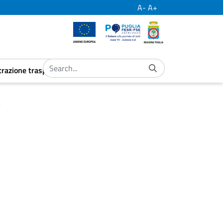
A-
A+
European Union
Por Puglia
Regione Puglia
razione trasparente
ubmenu
aret.open.submenu
a