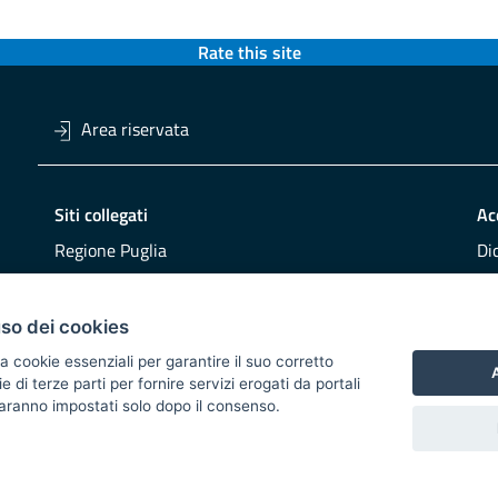
Rate this site
Area riservata
Siti collegati
Ac
Regione Puglia
Di
Viaggiareinpuglia
Obi
DMS Puglia
Re
uso dei cookies
Buy Puglia
Re
a cookie essenziali per garantire il suo corretto
A
di terze parti per fornire servizi erogati da portali
CO
 saranno impostati solo dopo il consenso.