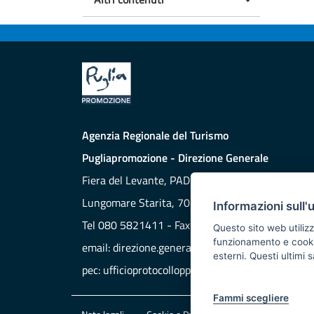
Agenzia Regionale del Turismo
Pugliapromozione - Direzione Generale
Fiera del Levante, PAD. 172
Lungomare Starita, 70132 BARI
Informazioni sull'
Tel 080 5821411 - Fax 080 5821429
Questo sito web utilizz
funzionamento e cookie 
email:
direzione.generale@aret.regione.puglia.it
esterni. Questi ultimi
pec:
ufficioprotocollopp@pec.it
Fammi scegliere