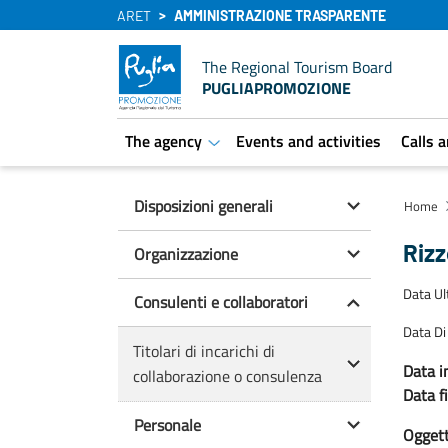
ARET
AMMINISTRAZIONE TRASPARENTE
The Regional Tourism Board
PUGLIAPROMOZIONE
The agency
Events and activities
Calls 
aret.open.submenu
Disposizioni generali
Home
Riz
Organizzazione
Data U
Consulenti e collaboratori
Data Di
Titolari di incarichi di
Data in
collaborazione o consulenza
Data f
Personale
Oggetto