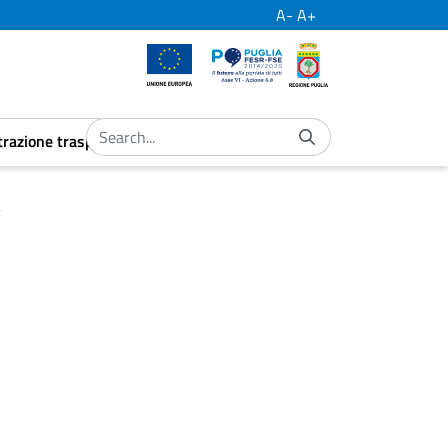
A-
A+
European Union
Por Puglia
Regione Puglia
razione trasparente
ubmenu
aret.open.submenu
a