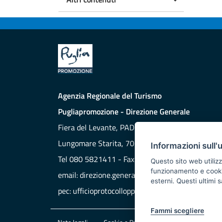
Agenzia Regionale del Turismo
Pugliapromozione - Direzione Generale
Fiera del Levante, PAD. 172
Lungomare Starita, 70132 BARI
Informazioni sull'
Tel 080 5821411 - Fax 080 5821429
Questo sito web utilizz
funzionamento e cookie 
email:
direzione.generale@aret.regione.puglia.it
esterni. Questi ultimi
pec:
ufficioprotocollopp@pec.it
Fammi scegliere