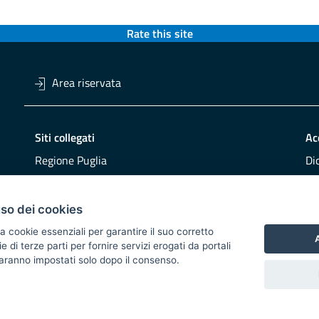
Rate this site
Area riservata
Siti collegati
Ac
Regione Puglia
Di
Viaggiareinpuglia
Obi
DMS Puglia
Re
uso dei cookies
Buy Puglia
Re
a cookie essenziali per garantire il suo corretto
A
di terze parti per fornire servizi erogati da portali
CO
 saranno impostati solo dopo il consenso.