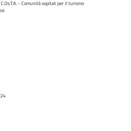
C.Os.T.A. - Comunità ospitali per il turismo
esi
024