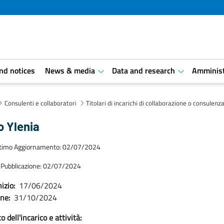
and notices
News & media
Data and research
Amminist
aret.open.submenu
aret.open.s
Consulenti e collaboratori
Titolari di incarichi di collaborazione o consulenz
o Ylenia
ltimo Aggiornamento: 02/07/2024
 Pubblicazione: 02/07/2024
izio:
17/06/2024
ine:
31/10/2024
 dell'incarico e attività: