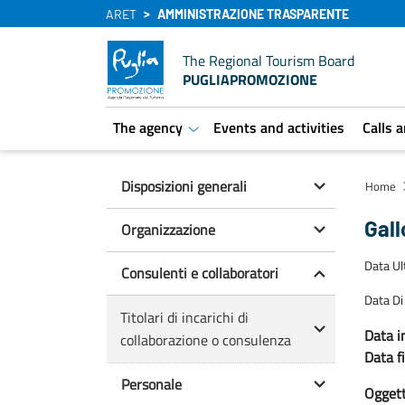
ARET
AMMINISTRAZIONE TRASPARENTE
The Regional Tourism Board
PUGLIAPROMOZIONE
The agency
Events and activities
Calls 
aret.open.submenu
Disposizioni generali
Home
Gall
Organizzazione
Data U
Consulenti e collaboratori
Data Di
Titolari di incarichi di
Data in
collaborazione o consulenza
Data f
Personale
Oggetto