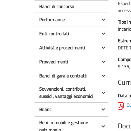
Espert
Bandi di concorso
accessi
Performance
Tipo in
Incari
Enti controllati
Estrem
Attività e procedimenti
DETER
Compen
Provvedimenti
9.135,
Bandi di gara e contratti
Curr
Sovvenzioni, contributi,
Data p
sussidi, vantaggi economici
Cu
Bilanci
Beni immobili e gestione
Doc
patrimonio