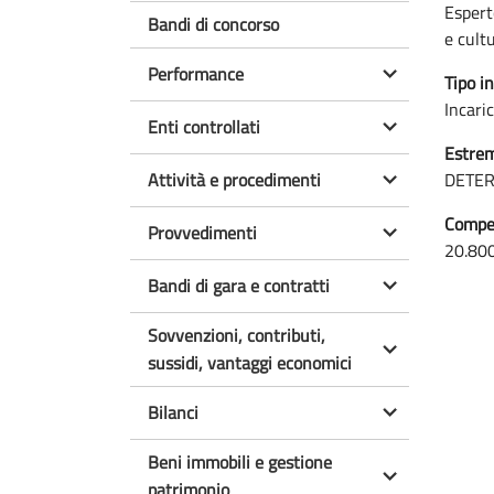
Espert
Bandi di concorso
e cult
Performance
Tipo in
Incari
Enti controllati
Estrem
Attività e procedimenti
DETER
Compen
Provvedimenti
20.80
Bandi di gara e contratti
Sovvenzioni, contributi,
sussidi, vantaggi economici
Bilanci
Beni immobili e gestione
patrimonio