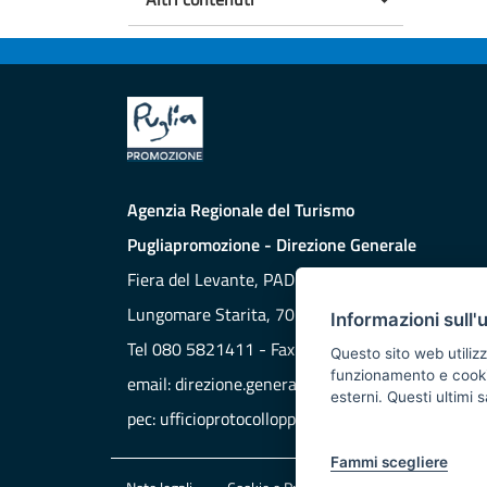
Agenzia Regionale del Turismo
Pugliapromozione - Direzione Generale
Fiera del Levante, PAD. 172
Lungomare Starita, 70132 BARI
Informazioni sull'
Tel 080 5821411 - Fax 080 5821429
Questo sito web utilizz
funzionamento e cookie 
email:
direzione.generale@aret.regione.puglia.it
esterni. Questi ultimi
pec:
ufficioprotocollopp@pec.it
Fammi scegliere