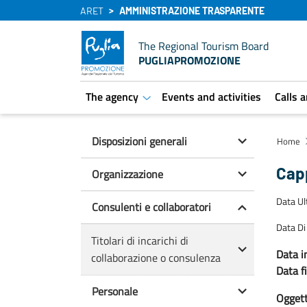
ARET
AMMINISTRAZIONE TRASPARENTE
The Regional Tourism Board
PUGLIAPROMOZIONE
The agency
Events and activities
Calls 
aret.open.submenu
Disposizioni generali
Home
Capp
Organizzazione
Data U
Consulenti e collaboratori
Data Di
Titolari di incarichi di
Data in
collaborazione o consulenza
Data f
Personale
Oggetto