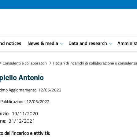
and notices
News & media
Data and research
Amminist
aret.open.submenu
aret.open.s
Consulenti e collaboratori
Titolari di incarichi di collaborazione o consulenz
iello Antonio
ltimo Aggiornamento: 12/05/2022
 Pubblicazione: 12/05/2022
izio:
19/11/2020
ine:
31/12/2021
 dell'incarico e attività: