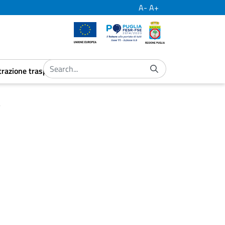
A-
A+
European Union
Por Puglia
Regione Puglia
razione trasparente
ubmenu
aret.open.submenu
a