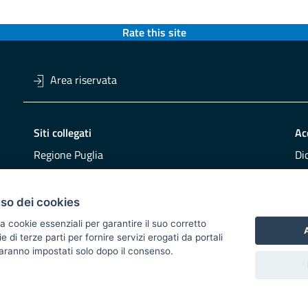
Rate this site
Area riservata
Siti collegati
Ac
Regione Puglia
Di
Viaggiareinpuglia
Obi
DMS Puglia
Re
uso dei cookies
Buy Puglia
Re
a cookie essenziali per garantire il suo corretto
A
di terze parti per fornire servizi erogati da portali
CO
 saranno impostati solo dopo il consenso.