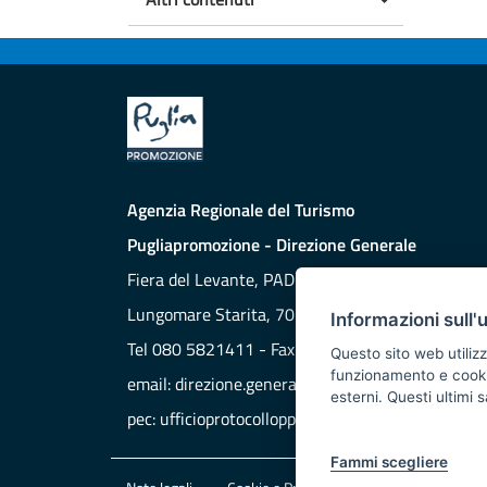
Agenzia Regionale del Turismo
Pugliapromozione - Direzione Generale
Fiera del Levante, PAD. 172
Lungomare Starita, 70132 BARI
Informazioni sull'
Tel 080 5821411 - Fax 080 5821429
Questo sito web utilizz
funzionamento e cookie 
email:
direzione.generale@aret.regione.puglia.it
esterni. Questi ultimi
pec:
ufficioprotocollopp@pec.it
Fammi scegliere