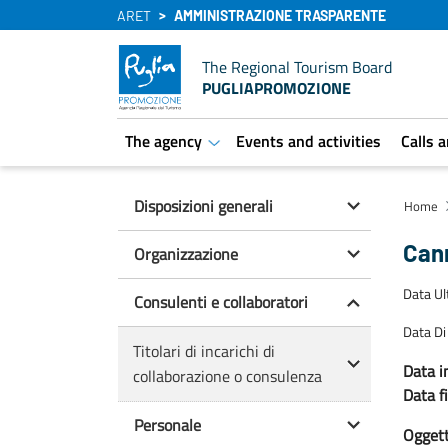
ARET
AMMINISTRAZIONE TRASPARENTE
The Regional Tourism Board
PUGLIAPROMOZIONE
The agency
Events and activities
Calls 
aret.open.submenu
Disposizioni generali
Home
Can
Organizzazione
Data U
Consulenti e collaboratori
Data Di
Titolari di incarichi di
Data in
collaborazione o consulenza
Data f
Personale
Oggetto