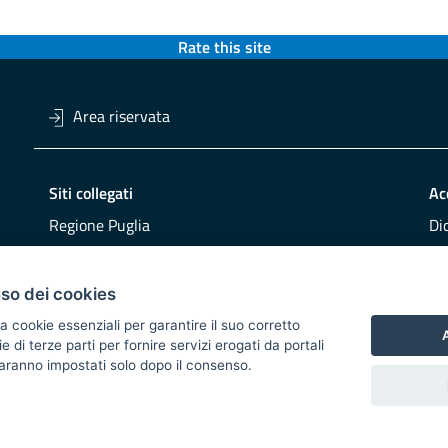
Rate this site
Area riservata
Siti collegati
Ac
Regione Puglia
Di
Viaggiareinpuglia
Obi
DMS Puglia
Re
uso dei cookies
Buy Puglia
Re
a cookie essenziali per garantire il suo corretto
A
di terze parti per fornire servizi erogati da portali
CO
 saranno impostati solo dopo il consenso.