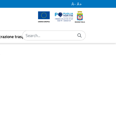
A-
A+
European Union
Por Puglia
Regione Puglia
razione trasparente
ubmenu
aret.open.submenu
a