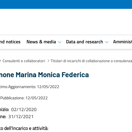
and notices
News & media
Data and research
Amminist
aret.open.submenu
aret.open.s
Consulenti e collaboratori
Titolari di incarichi di collaborazione o consulenz
none Marina Monica Federica
ltimo Aggiornamento: 12/05/2022
 Pubblicazione: 12/05/2022
izio:
02/12/2020
ine:
31/12/2021
 dell'incarico e attività: