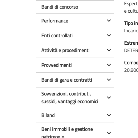
Espert
Bandi di concorso
e cult
Performance
Tipo in
Incari
Enti controllati
Estrem
Attività e procedimenti
DETER
Compen
Provvedimenti
20.80
Bandi di gara e contratti
Sovvenzioni, contributi,
sussidi, vantaggi economici
Bilanci
Beni immobili e gestione
patrimonio