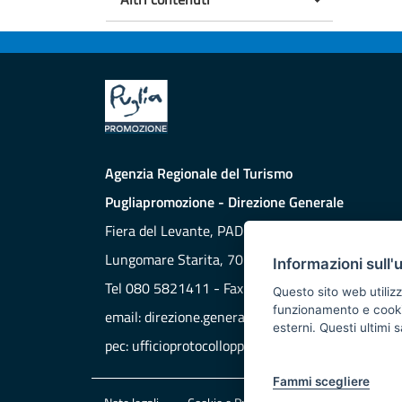
Agenzia Regionale del Turismo
Pugliapromozione - Direzione Generale
Fiera del Levante, PAD. 172
Lungomare Starita, 70132 BARI
Informazioni sull'
Tel 080 5821411 - Fax 080 5821429
Questo sito web utilizz
funzionamento e cookie 
email:
direzione.generale@aret.regione.puglia.it
esterni. Questi ultimi
pec:
ufficioprotocollopp@pec.it
Fammi scegliere