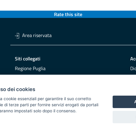
Rate this site
Area riservata
Siti collegati
Ac
Regione Puglia
Di
Viaggiareinpuglia
Obi
DMS Puglia
Re
uso dei cookies
Buy Puglia
Re
a cookie essenziali per garantire il suo corretto
A
di terze parti per fornire servizi erogati da portali
CO
 saranno impostati solo dopo il consenso.