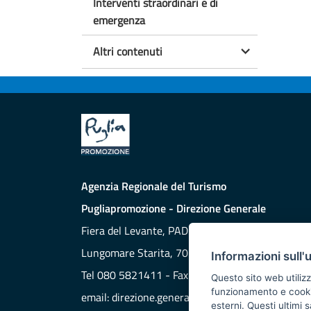
Interventi straordinari e di
emergenza
Altri contenuti
Agenzia Regionale del Turismo
Pugliapromozione - Direzione Generale
Fiera del Levante, PAD. 172
Lungomare Starita, 70132 BARI
Informazioni sull'
Tel 080 5821411 - Fax 080 5821429
Questo sito web utilizz
funzionamento e cookie 
email:
direzione.generale@aret.regione.puglia.it
esterni. Questi ultimi