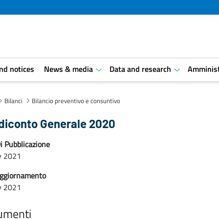
and notices
News & media
Data and research
Amminist
aret.open.submenu
aret.open.s
Bilanci
Bilancio preventivo e consuntivo
diconto Generale 2020
i Pubblicazione
y 2021
aggiornamento
y 2021
umenti