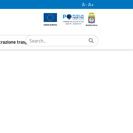
A-
A+
European Union
Por Puglia
Regione Puglia
razione trasparente
ubmenu
aret.open.submenu