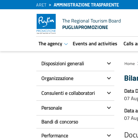
ARET
AMMINISTRAZIONE TRASPARENTE
The Regional Tourism Board
PUGLIAPROMOZIONE
The agency
Events and activities
Calls 
aret.open.submenu
Disposizioni generali
Home
Bila
Organizzazione
Data D
Consulenti e collaboratori
07 Au
Personale
Data 
07 Au
Bandi di concorso
Doc
Performance