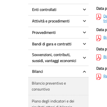
Data p
Enti controllati
De
t
Attività e procedimenti
Data p
Provvedimenti
Bi
Bandi di gara e contratti
Data p
Sovvenzioni, contributi,
Bi
sussidi, vantaggi economici
Data p
Bilanci
Re
Bilancio preventivo e
consuntivo
Piano degli indicatori e dei