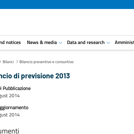
and notices
News & media
Data and research
Amminist
aret.open.submenu
aret.open.s
Bilanci
Bilancio preventivo e consuntivo
ncio di previsione 2013
i Pubblicazione
gust 2014
aggiornamento
gust 2014
umenti