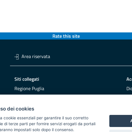
Rate this site
Area riservata
Siti collegati
Ac
Regione Puglia
Di
Viaggiareinpuglia
Obi
DMS Puglia
Re
uso dei cookies
Buy Puglia
Re
a cookie essenziali per garantire il suo corretto
A
di terze parti per fornire servizi erogati da portali
CO
 saranno impostati solo dopo il consenso.