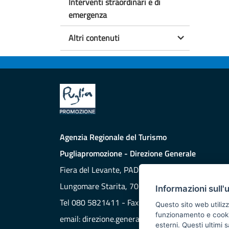
Interventi straordinari e di
emergenza
Altri contenuti
Agenzia Regionale del Turismo
Pugliapromozione - Direzione Generale
Fiera del Levante, PAD. 172
Lungomare Starita, 70132 BARI
Informazioni sull'
Tel 080 5821411 - Fax 080 5821429
Questo sito web utilizz
funzionamento e cookie 
email:
direzione.generale@aret.regione.puglia.it
esterni. Questi ultimi