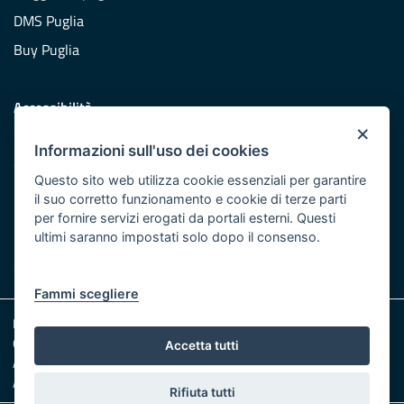
DMS Puglia
Buy Puglia
Accessibilità
×
Dichiarazione di accessibilità
Informazioni sull'uso dei cookies
Obiettivi di accessibilità
Questo sito web utilizza cookie essenziali per garantire
Redazione
il suo corretto funzionamento e cookie di terze parti
per fornire servizi erogati da portali esterni. Questi
Responsabili pubblicazione
ultimi saranno impostati solo dopo il consenso.
CONTATTACI
Fammi scegliere
Note legali
Cookie e Privacy
Accetta tutti
Amministrazione trasparente
Albo pretorio
Rifiuta tutti