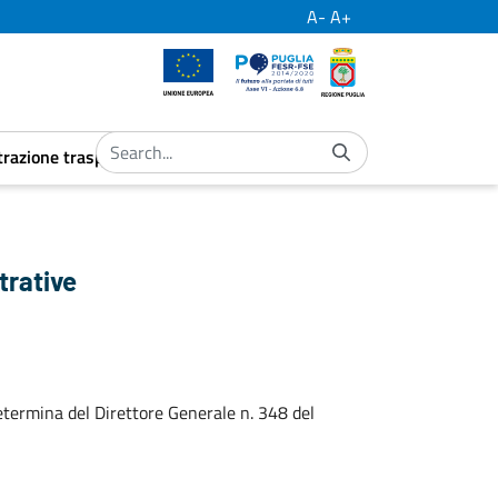
A-
A+
European Union
Por Puglia
Regione Puglia
razione trasparente
ubmenu
aret.open.submenu
trative
termina del Direttore Generale n. 348 del