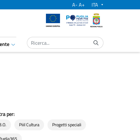
A-
A+
Unione Europea
Por Puglia
Regione Puglia
submit language
ente
aret.open.submenu
tra per:
B.O.
Piiil Cultura
Progetti speciali
Puglia365