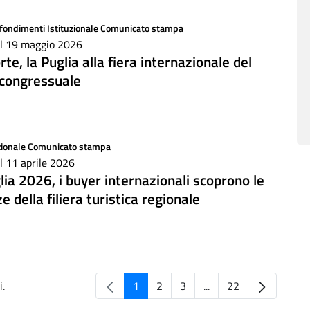
fondimenti
Istituzionale
Comunicato stampa
il 19 maggio 2026
te, la Puglia alla fiera internazionale del
 congressuale
zionale
Comunicato stampa
il 11 aprile 2026
lia 2026, i buyer internazionali scoprono le
e della filiera turistica regionale
i.
1
2
3
...
22
Pagina
Pagina
Pagina
Pagine intermedie
Pagina