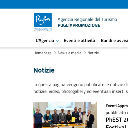
Agenzia Regionale del Turismo
PUGLIAPROMOZIONE
L'Agenzia
Eventi e attività
Bandi e avvis
aret.open.submenu
Homepage
News e media
Notizie
Notizie
In questa pagina vengono pubblicate le notizie de
notizie, video, photogallery ed eventuali inserti s
Eventi
Appro
pubblicato 
PhEST 20
Festival