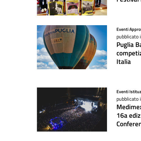
Eventi
Appro
pubblicato 
Puglia B
competiz
Italia
Eventi
Istitu
pubblicato 
Medimex 
16a ediz
Confere