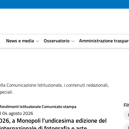
i
News e media
Osservatorio
Amministrazione traspar
aret.open.submenu
aret.open.submenu
lla Comunicazione Istituzionale, i contenuti redazionali,
peciali.
Fil
fondimenti
Istituzionale
Comunicato stampa
il 04 agosto 2026
26, a Monopoli l'undicesima edizione del
 internazionale di fotografia e arte