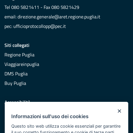
Tel 080 5821411 - Fax 080 5821429
email:
direzione.generale@aret.regione.puglia.it
pec:
ufficioprotocollopp@pec.it
Siti collegati
Regione Puglia
Viaggiareinpuglia
DMS Puglia
Buy Puglia
Accessibilità
×
Dichiarazione di accessibilità
Informazioni sull'uso dei cookies
Obiettivi di accessibilità
Questo sito web utilizza cookie essenziali per garantire
Redazione
il suo corretto funzionamento e cookie di terze parti