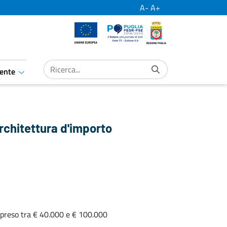
A-
A+
Unione Europea
Por Puglia
Regione Puglia
ente
aret.open.submenu
'architettura d'importo
ompreso tra € 40.000 e € 100.000