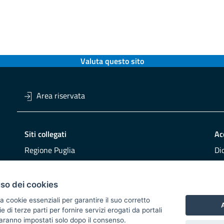
Valuta questo sito
Area riservata
Siti collegati
Ac
Regione Puglia
Di
Viaggiareinpuglia
Obi
DMS Puglia
Re
uso dei cookies
Buy Puglia
Re
a cookie essenziali per garantire il suo corretto
A
di terze parti per fornire servizi erogati da portali
CO
 saranno impostati solo dopo il consenso.