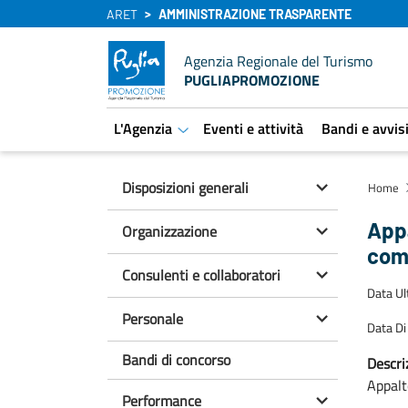
ARET
AMMINISTRAZIONE TRASPARENTE
Agenzia Regionale del Turismo
PUGLIAPROMOZIONE
L'Agenzia
Eventi e attività
Bandi e avvis
aret.open.submenu
Disposizioni generali
Home
Appa
Organizzazione
comp
Consulenti e collaboratori
Data U
Personale
Data Di
Bandi di concorso
Descri
Appalt
Performance