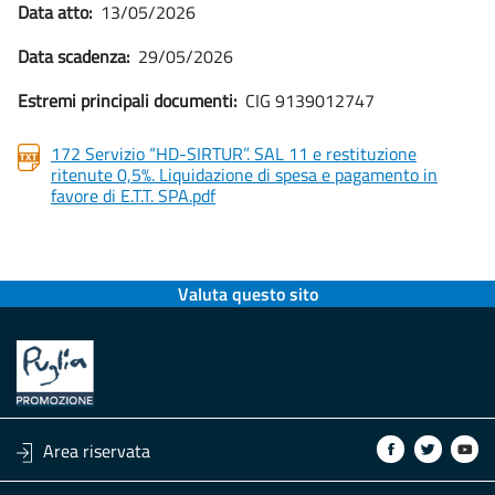
Data atto:
13/05/2026
Data scadenza:
29/05/2026
Estremi principali documenti:
CIG 9139012747
172 Servizio “HD-SIRTUR”. SAL 11 e restituzione
ritenute 0,5%. Liquidazione di spesa e pagamento in
favore di E.T.T. SPA.pdf
Valuta questo sito
Area riservata