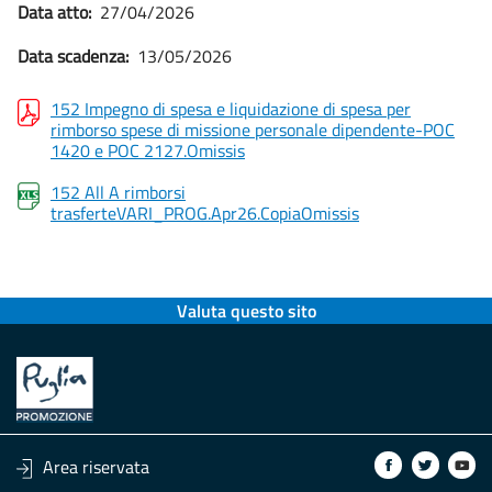
Data atto:
27/04/2026
Data scadenza:
13/05/2026
152 Impegno di spesa e liquidazione di spesa per
rimborso spese di missione personale dipendente-POC
1420 e POC 2127.Omissis
152 All A rimborsi
trasferteVARI_PROG.Apr26.CopiaOmissis
Valuta questo sito
Area riservata