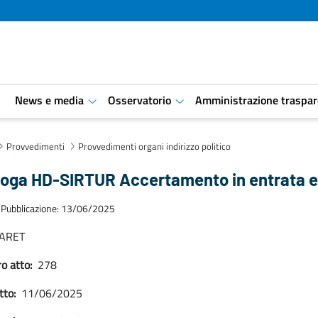
i
News e media
Osservatorio
Amministrazione traspar
aret.open.submenu
aret.open.submenu
Provvedimenti
Provvedimenti organi indirizzo politico
roga HD-SIRTUR Accertamento in entrata e
 Pubblicazione: 13/06/2025
ARET
 atto:
278
tto:
11/06/2025