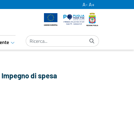
A-
A+
Unione Europea
Por Puglia
Regione Puglia
ente
aret.open.submenu
 Impegno di spesa