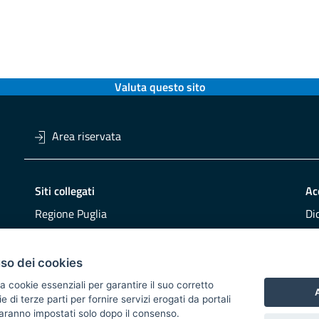
Valuta questo sito
Area riservata
Siti collegati
Ac
Regione Puglia
Di
Viaggiareinpuglia
Obi
DMS Puglia
Re
uso dei cookies
Buy Puglia
Re
a cookie essenziali per garantire il suo corretto
A
di terze parti per fornire servizi erogati da portali
CO
 saranno impostati solo dopo il consenso.