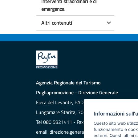
Interventi straordinari e di
emergenza
Altri contenuti
Agenzia Regionale del Turismo
Pugliapromozione - Direzione Generale
Fiera del Levante, PAD. 172
Lungomare Starita, 70132 BARI
Informazioni sull'
Tel 080 5821411 - Fax 080 5821429
Questo sito web utilizz
funzionamento e cookie 
email:
direzione.generale@aret.regione.puglia.it
esterni. Questi ultimi