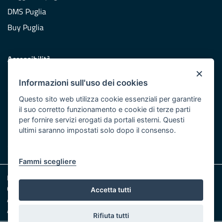
DMS Puglia
Buy Puglia
Accessibilità
×
Dichiarazione di accessibilità
Informazioni sull'uso dei cookies
Obiettivi di accessibilità
Questo sito web utilizza cookie essenziali per garantire
Redazione
il suo corretto funzionamento e cookie di terze parti
per fornire servizi erogati da portali esterni. Questi
Responsabili pubblicazione
ultimi saranno impostati solo dopo il consenso.
CONTATTACI
Fammi scegliere
Note legali
Cookie e Privacy
Accetta tutti
Amministrazione trasparente
Albo pretorio
Rifiuta tutti