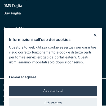
DMS Puglia
Buy Puglia
Accessibilità
×
Dichiarazione di accessibilità
Informazioni sull'uso dei cookies
Obiettivi di accessibilità
Questo sito web utilizza cookie essenziali per garantire
Redazione
il suo corretto funzionamento e cookie di terze parti
per fornire servizi erogati da portali esterni. Questi
Responsabili pubblicazione
ultimi saranno impostati solo dopo il consenso.
CONTATTACI
Fammi scegliere
Note legali
Cookie e Privacy
Accetta tutti
Amministrazione trasparente
Albo pretorio
Rifiuta tutti