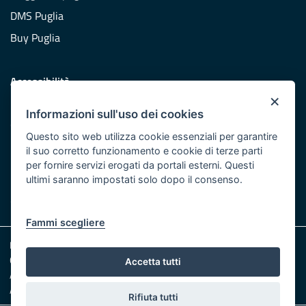
DMS Puglia
Buy Puglia
Accessibilità
×
Dichiarazione di accessibilità
Informazioni sull'uso dei cookies
Obiettivi di accessibilità
Questo sito web utilizza cookie essenziali per garantire
Redazione
il suo corretto funzionamento e cookie di terze parti
per fornire servizi erogati da portali esterni. Questi
Responsabili pubblicazione
ultimi saranno impostati solo dopo il consenso.
CONTATTACI
Fammi scegliere
Note legali
Cookie e Privacy
Accetta tutti
Amministrazione trasparente
Albo pretorio
Rifiuta tutti