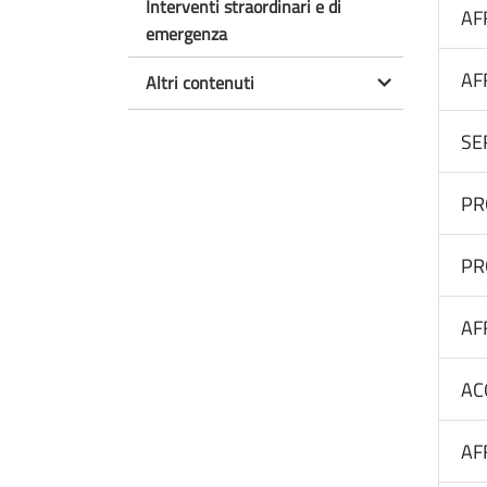
Interventi straordinari e di
AF
emergenza
AF
Altri contenuti
SE
PR
PR
AF
AC
AF