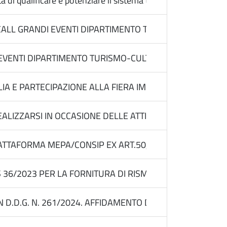
à di qualificare e potenziare il sistema territoriale dell'acces
ALL GRANDI EVENTI DIPARTIMENTO TURISMO-CULTURA. A
 EVENTI DIPARTIMENTO TURISMO-CULTURA. AFFIDAMENTI 
IA E PARTECIPAZIONE ALLA FIERA IMEX FRANCOFORTE (
IZZARSI IN OCCASIONE DELLE ATTIVITA’ DI PROMOZIONE IN 
TAFORMA MEPA/CONSIP EX ART.50, COMMA 1, LETT.B PER 
 36/2023 PER LA FORNITURA DI RISME DI CARTA A4 E TONE
.D.G. N. 261/2024. AFFIDAMENTO DELLA FORNITURA DEL 