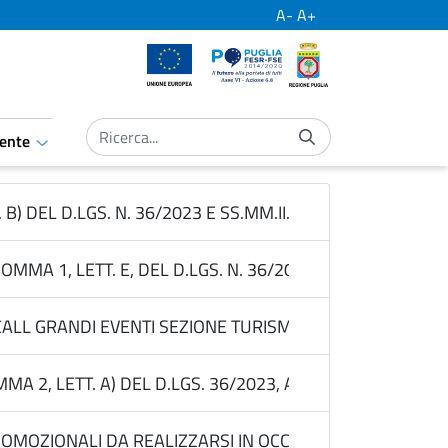
A-
A+
Unione Europea
Por Puglia
Regione Puglia
ente
aret.open.submenu
 B) DEL D.LGS. N. 36/2023 E SS.MM.II., PER L’ACQUISIZ
MA 1, LETT. E, DEL D.LGS. N. 36/2023 PER L’AFFIDAME
LL GRANDI EVENTI SEZIONE TURISMO E INTERNAZIONALI
A 2, LETT. A) DEL D.LGS. 36/2023, ATTRAVERSO RDO SU
MOZIONALI DA REALIZZARSI IN OCCASIONE DELLE ATTIVITA’