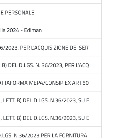
A E PERSONALE
alia 2024 - Ediman
N.36/2023, PER L’ACQUISIZIONE DEI SERVIZI DI COMUNI
T. B) DEL D.LGS. N. 36/2023, PER L’ACQUISIZIONE DEI 
TAFORMA MEPA/CONSIP EX ART.50, COMMA 1, LETT.B PER
LETT. B) DEL D.LGS. N.36/2023, SU EM.PULIA PER “FOR
LETT. B) DEL D.LGS. N.36/2023, SU EM.PULIA PER “FO
.LGS. N.36/2023 PER LA FORNITURA DI LICENZE D’USO DI