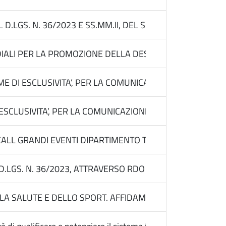
EL D.LGS. N. 36/2023 E SS.MM.II, DEL SERVIZIO DEL PAR
ALI PER LA PROMOZIONE DELLA DESTINAZIONE PUGLIA. AFF
 DI ESCLUSIVITA’, PER LA COMUNICAZIONE E PROMOZIONE 
SCLUSIVITA’, PER LA COMUNICAZIONE E PROMOZIONE DEL B
ALL GRANDI EVENTI DIPARTIMENTO TURISMO-CULTURA. A
 D.LGS. N. 36/2023, ATTRAVERSO RDO SU MEPA, PER AFFI
 SALUTE E DELLO SPORT. AFFIDAMENTO PER LA FORNITURA 