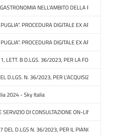
ASTRONOMIA NELL’AMBITO DELLA PARTECIPAZIONE DELL’AR
GLIA”. PROCEDURA DIGITALE EX ART. 50, COMMA 1, LETT
LIA”. PROCEDURA DIGITALE EX ART. 50, COMMA 1, LETT. 
, LETT. B D.LGS. 36/2023, PER LA FORNITURA DI 4 LIC
 D.LGS. N. 36/2023, PER L’ACQUISIZIONE DI LICENZE D’
ia 2024 - Sky Italia
 E SERVIZIO DI CONSULTAZIONE ON-LINE PER L’ATTIVI
 DEL D.LGS N. 36/2023, PER IL PIANO DI COMUNICAZIONE