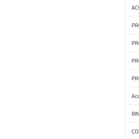
AC
PR
PR
PR
PR
Acq
RI
CO