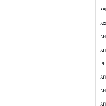
SE
Acq
AF
AF
PR
AF
AF
AF