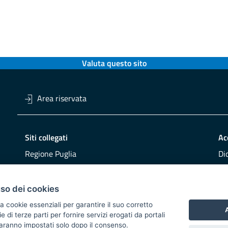
Valuta questo sito
Area riservata
Siti collegati
Ac
Regione Puglia
Di
Viaggiareinpuglia
Obi
DMS Puglia
Re
uso dei cookies
Buy Puglia
Re
a cookie essenziali per garantire il suo corretto
A
di terze parti per fornire servizi erogati da portali
CO
 saranno impostati solo dopo il consenso.