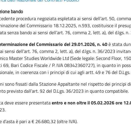
zione bando
cedente procedura negoziata espletata ai sensi dell’art. 50, comma 
inazione del Commissario 18.12.2025, n.593, costituisce il presup
ata senza bando ai sensi dell’art. 76, comma 2, lett. a), del d.lgs. n
terminazione del Commissario del 29.01.2026, n. 40
è stata dun
ai sensi dell’art. 76, comma 2, lett. a), del d.lgs. n. 36/2023 invi
ico Master Studies Worldwide Ltd (Sede legale: Second Floor, 150 
ti 69, Bari Codice Fiscale / P. IVA 08342360727), in quanto in pos
ionale, in coerenza con i principi di cui agli artt. 49 e 76 del D.Lg
ini sono fissati dalla Stazione Appaltante nel rispetto dei principi 
nto previsto dall’art. 92 del D.Lgs. 36/2023 in quanto compatibile.
rta deve essere presentata
entro e non oltre il 05.02.2026 ore 12
23.
e d’asta è pari a € 26.680,32 (oltre IVA).