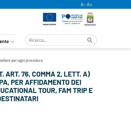
A-
A+
Unione Europea
Por Puglia
Regione Puglia
ente
aret.open.submenu
bellare per ogni procedura
ART. 76, COMMA 2, LETT. A)
PA, PER AFFIDAMENTO DEI
DUCATIONAL TOUR, FAM TRIP E
DESTINATARI