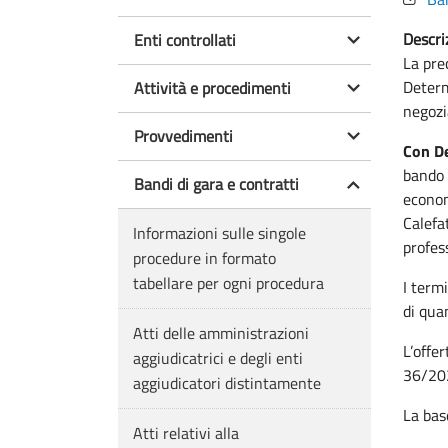
Descri
Enti controllati
La pre
Determ
Attività e procedimenti
negozi
Provvedimenti
Con De
bando 
Bandi di gara e contratti
econom
Calefa
Informazioni sulle singole
profess
procedure in formato
tabellare per ogni procedura
I term
di qua
Atti delle amministrazioni
L’offe
aggiudicatrici e degli enti
36/20
aggiudicatori distintamente
La bas
Atti relativi alla