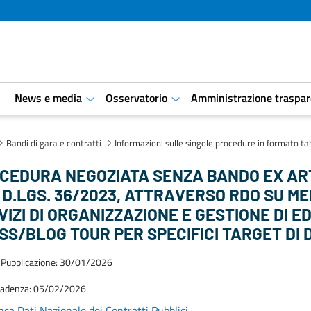
i
News e media
Osservatorio
Amministrazione traspar
aret.open.submenu
aret.open.submenu
Bandi di gara e contratti
Informazioni sulle singole procedure in formato ta
CEDURA NEGOZIATA SENZA BANDO EX ART. 
 D.LGS. 36/2023, ATTRAVERSO RDO SU ME
VIZI DI ORGANIZZAZIONE E GESTIONE DI E
SS/BLOG TOUR PER SPECIFICI TARGET DI 
 Pubblicazione: 30/01/2026
cadenza: 05/02/2026
ca Dati Nazionale dei Contratti Pubblici