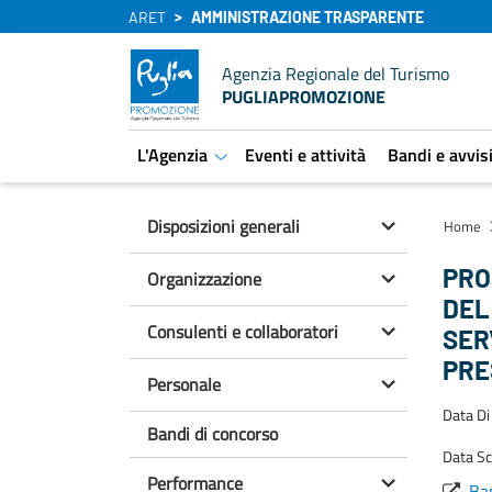
ARET
AMMINISTRAZIONE TRASPARENTE
Agenzia Regionale del Turismo
PUGLIAPROMOZIONE
L'Agenzia
Eventi e attività
Bandi e avvis
aret.open.submenu
Disposizioni generali
Home
PRO
Organizzazione
DEL
Consulenti e collaboratori
SER
PRE
Personale
Data Di
Bandi di concorso
Data S
Performance
Ban