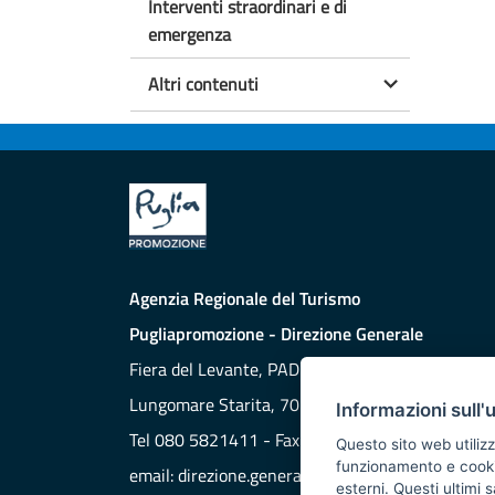
Interventi straordinari e di
emergenza
Altri contenuti
Agenzia Regionale del Turismo
Pugliapromozione - Direzione Generale
Fiera del Levante, PAD. 172
Lungomare Starita, 70132 BARI
Informazioni sull'
Tel 080 5821411 - Fax 080 5821429
Questo sito web utilizz
funzionamento e cookie 
email:
direzione.generale@aret.regione.puglia.it
esterni. Questi ultimi