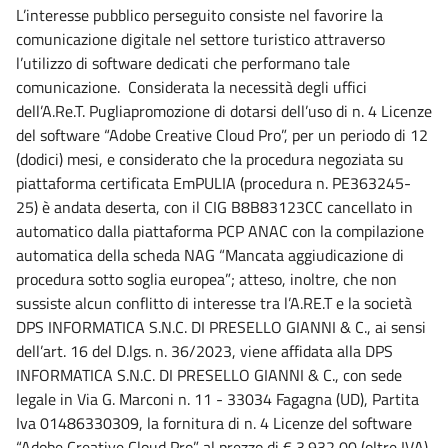
L’interesse pubblico perseguito consiste nel favorire la
comunicazione digitale nel settore turistico attraverso
l’utilizzo di software dedicati che performano tale
comunicazione. Considerata la necessità degli uffici
dell’A.Re.T. Pugliapromozione di dotarsi dell’uso di n. 4 Licenze
del software “Adobe Creative Cloud Pro”, per un periodo di 12
(dodici) mesi, e considerato che la procedura negoziata su
piattaforma certificata EmPULIA (procedura n. PE363245-
25) è andata deserta, con il CIG B8B83123CC cancellato in
automatico dalla piattaforma PCP ANAC con la compilazione
automatica della scheda NAG “Mancata aggiudicazione di
procedura sotto soglia europea”; atteso, inoltre, che non
sussiste alcun conflitto di interesse tra l’A.RE.T e la società
DPS INFORMATICA S.N.C. DI PRESELLO GIANNI & C., ai sensi
dell’art. 16 del D.lgs. n. 36/2023, viene affidata alla DPS
INFORMATICA S.N.C. DI PRESELLO GIANNI & C., con sede
legale in Via G. Marconi n. 11 - 33034 Fagagna (UD), Partita
Iva 01486330309, la fornitura di n. 4 Licenze del software
“Adobe Creative Cloud Pro” al prezzo di € 3.932,00 (oltre IVA),