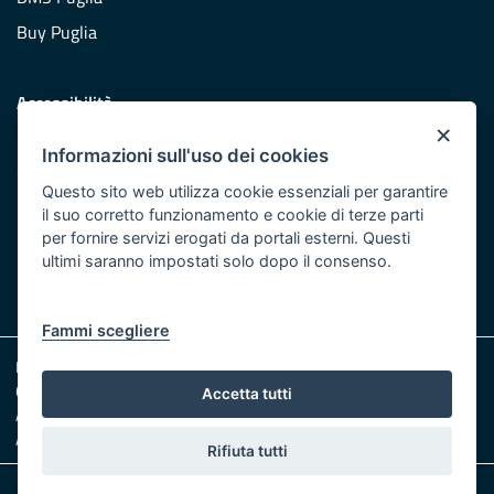
Buy Puglia
Accessibilità
×
Dichiarazione di accessibilità
Informazioni sull'uso dei cookies
Obiettivi di accessibilità
Questo sito web utilizza cookie essenziali per garantire
Redazione
il suo corretto funzionamento e cookie di terze parti
per fornire servizi erogati da portali esterni. Questi
Responsabili pubblicazione
ultimi saranno impostati solo dopo il consenso.
CONTATTACI
Fammi scegliere
Note legali
Cookie e Privacy
Accetta tutti
Amministrazione trasparente
Albo pretorio
Rifiuta tutti