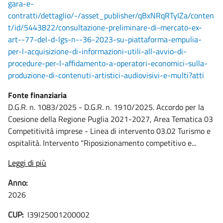
gara-e-
contratti/dettaglio/-/asset_publisher/qBxNRqRTyIZa/conten
t/id/5443822/consultazione-preliminare-di-mercato-ex-
art--77-del-d-lgs-n--36-2023-su-piattaforma-empulia-
per-l-acquisizione-di-informazioni-utili-all-avvio-di-
procedure-per-l-affidamento-a-operatori-economici-sulla-
produzione-di-contenuti-artistici-audiovisivi-e-multi?atti
Fonte finanziaria
D.G.R. n. 1083/2025 - D.G.R. n. 1910/2025. Accordo per la
Coesione della Regione Puglia 2021-2027, Area Tematica 03
Competitività imprese - Linea di intervento 03.02 Turismo e
ospitalità. Intervento “Riposizionamento competitivo e...
Leggi di più
Anno:
2026
CUP:
I39I25001200002