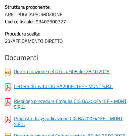
Struttura proponente:
ARET PUGLIAPROMOZIONE
Codice fiscale:
93402500727
Procedura scelta:
23-AFFIDAMENTO DIRETTO
Documenti
Determinazione del D.G. n. 508 del 28.10.2025
Lettera di invito CIG BA200F41EF - MDNT S.R.L.
Riepilogo procedura Empulia CIG BA200F41EF - MDNT
S.R.L.
Proposta di aggiudicazione CIG BA200F41EF - MDNT
S.R.L.
Determinazione del Commissario n. 66 del 25.02.2026