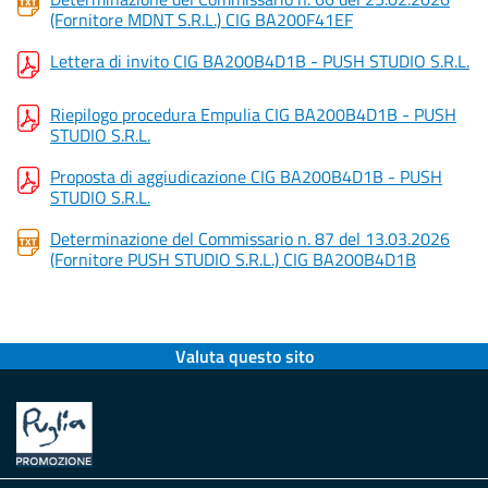
(Fornitore MDNT S.R.L.) CIG BA200F41EF
Lettera di invito CIG BA200B4D1B - PUSH STUDIO S.R.L.
Riepilogo procedura Empulia CIG BA200B4D1B - PUSH
STUDIO S.R.L.
Proposta di aggiudicazione CIG BA200B4D1B - PUSH
STUDIO S.R.L.
Determinazione del Commissario n. 87 del 13.03.2026
(Fornitore PUSH STUDIO S.R.L.) CIG BA200B4D1B
Valuta questo sito