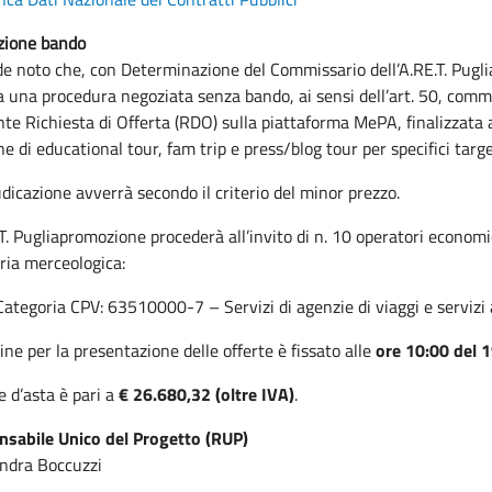
zione bando
de noto che, con Determinazione del Commissario dell’A.RE.T. Pug
a una procedura negoziata senza bando, ai sensi dell’art. 50, comma 
te Richiesta di Offerta (RDO) sulla piattaforma MePA, finalizzata a
ne di educational tour, fam trip e press/blog tour per specifici targe
udicazione avverrà secondo il criterio del minor prezzo.
.T. Pugliapromozione procederà all’invito di n. 10 operatori economi
ria merceologica:
Categoria CPV: 63510000-7 – Servizi di agenzie di viaggi e servizi a
mine per la presentazione delle offerte è fissato alle
ore 10:00 del
e d’asta è pari a
€ 26.680,32 (oltre IVA)
.
sabile Unico del Progetto (RUP)
ndra Boccuzzi