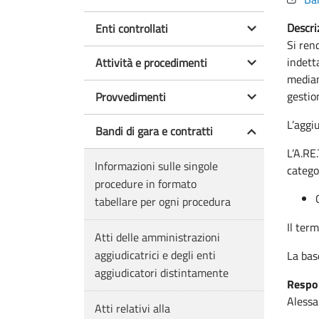
Descri
Enti controllati
Si ren
indett
Attività e procedimenti
median
gestio
Provvedimenti
L’aggi
Bandi di gara e contratti
L’A.RE
Informazioni sulle singole
catego
procedure in formato
tabellare per ogni procedura
Il ter
Atti delle amministrazioni
aggiudicatrici e degli enti
La bas
aggiudicatori distintamente
Respon
Alessa
Atti relativi alla