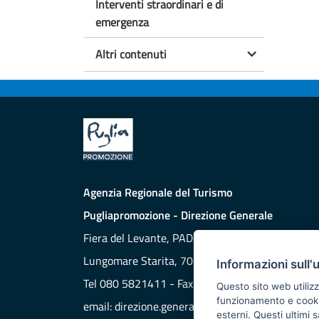
Interventi straordinari e di
emergenza
Altri contenuti
Agenzia Regionale del Turismo
Pugliapromozione - Direzione Generale
Fiera del Levante, PAD. 172
Lungomare Starita, 70132 BARI
Informazioni sull'
Tel 080 5821411 - Fax 080 5821429
Questo sito web utilizz
funzionamento e cookie 
email:
direzione.generale@aret.regione.puglia.it
esterni. Questi ultimi