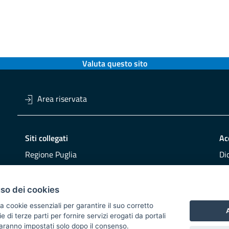
Valuta questo sito
Area riservata
Siti collegati
Ac
Regione Puglia
Di
Viaggiareinpuglia
Obi
DMS Puglia
Re
uso dei cookies
Buy Puglia
Re
a cookie essenziali per garantire il suo corretto
A
di terze parti per fornire servizi erogati da portali
CO
 saranno impostati solo dopo il consenso.