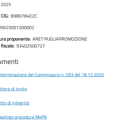
2025
 CIG:
B9B0784E2C
I39I25001200002
ura proponente:
ARET PUGLIAPROMOZIONE
fiscale:
93402500727
umenti
terminazione del Commissario n. 593 del 18.12.2025
ttera di invito
tto di integrità
epilogo procedura MePA