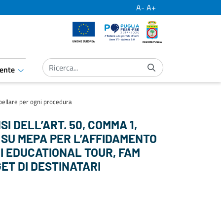
A-
A+
Unione Europea
Por Puglia
Regione Puglia
ente
aret.open.submenu
bellare per ogni procedura
 DELL’ART. 50, COMMA 1,
DO SU MEPA PER L’AFFIDAMENTO
DI EDUCATIONAL TOUR, FAM
ET DI DESTINATARI