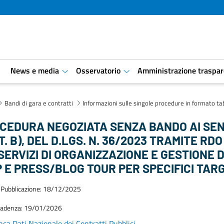
i
News e media
Osservatorio
Amministrazione traspar
aret.open.submenu
aret.open.submenu
Bandi di gara e contratti
Informazioni sulle singole procedure in formato ta
CEDURA NEGOZIATA SENZA BANDO AI SENSI
T. B), DEL D.LGS. N. 36/2023 TRAMITE R
 SERVIZI DI ORGANIZZAZIONE E GESTIONE 
P E PRESS/BLOG TOUR PER SPECIFICI TARG
 Pubblicazione: 18/12/2025
cadenza: 19/01/2026
ca Dati Nazionale dei Contratti Pubblici