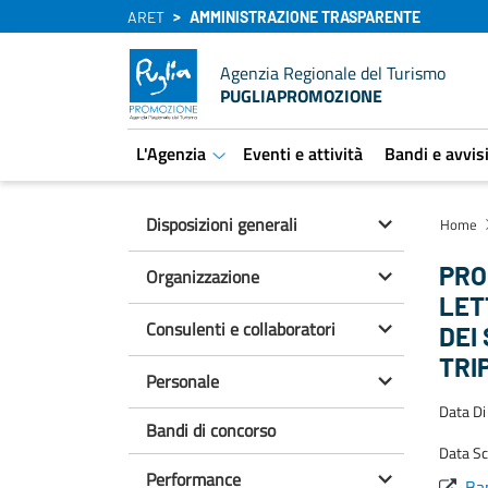
ARET
AMMINISTRAZIONE TRASPARENTE
Agenzia Regionale del Turismo
PUGLIAPROMOZIONE
L'Agenzia
Eventi e attività
Bandi e avvis
aret.open.submenu
Disposizioni generali
Home
PRO
Organizzazione
LET
Consulenti e collaboratori
DEI
TRI
Personale
Data Di
Bandi di concorso
Data S
Performance
Ban