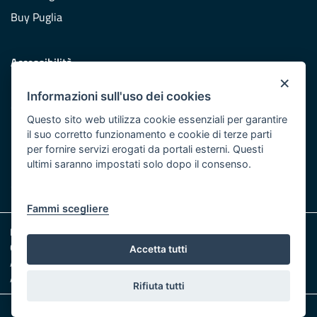
Buy Puglia
Accessibilità
×
Dichiarazione di accessibilità
Informazioni sull'uso dei cookies
Obiettivi di accessibilità
Questo sito web utilizza cookie essenziali per garantire
Redazione
il suo corretto funzionamento e cookie di terze parti
per fornire servizi erogati da portali esterni. Questi
Responsabili pubblicazione
ultimi saranno impostati solo dopo il consenso.
CONTATTACI
Fammi scegliere
Note legali
Cookie e Privacy
Accetta tutti
Amministrazione trasparente
Albo pretorio
Rifiuta tutti