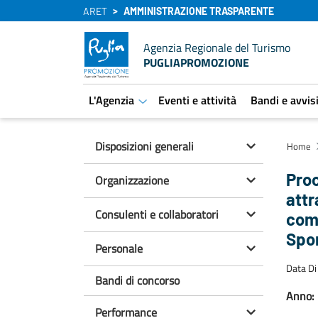
ARET
AMMINISTRAZIONE TRASPARENTE
Agenzia Regionale del Turismo
PUGLIAPROMOZIONE
L'Agenzia
Eventi e attività
Bandi e avvis
aret.open.submenu
Disposizioni generali
Home
Proc
Organizzazione
attr
Consulenti e collaboratori
comu
Spo
Personale
Data Di
Bandi di concorso
Anno:
Performance