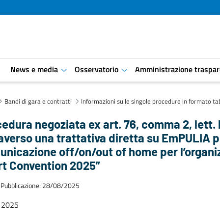
i
News e media
Osservatorio
Amministrazione traspar
aret.open.submenu
aret.open.submenu
Bandi di gara e contratti
Informazioni sulle singole procedure in formato ta
edura negoziata ex art. 76, comma 2, lett. b
averso una trattativa diretta su EmPULIA per
nicazione off/on/out of home per l’organiz
rt Convention 2025”
 Pubblicazione: 28/08/2025
2025