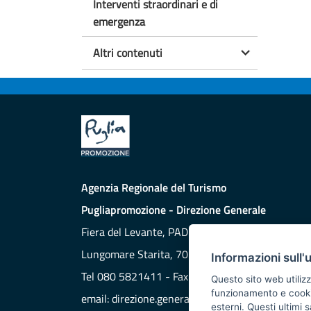
Interventi straordinari e di
emergenza
Altri contenuti
Agenzia Regionale del Turismo
Pugliapromozione - Direzione Generale
Fiera del Levante, PAD. 172
Lungomare Starita, 70132 BARI
Informazioni sull'
Tel 080 5821411 - Fax 080 5821429
Questo sito web utilizz
funzionamento e cookie 
email:
direzione.generale@aret.regione.puglia.it
esterni. Questi ultimi