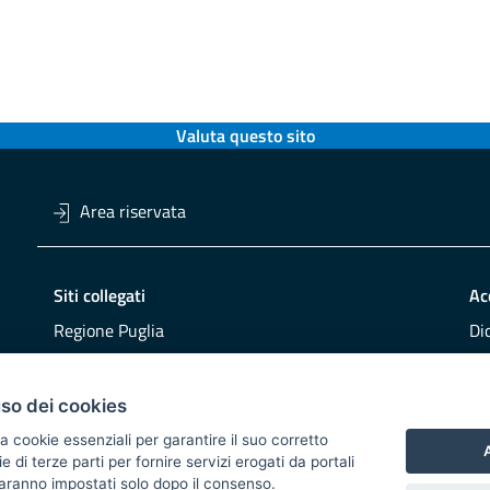
Valuta questo sito
Area riservata
Siti collegati
Ac
Regione Puglia
Di
Viaggiareinpuglia
Obi
DMS Puglia
Re
uso dei cookies
Buy Puglia
Re
a cookie essenziali per garantire il suo corretto
A
di terze parti per fornire servizi erogati da portali
CO
 saranno impostati solo dopo il consenso.