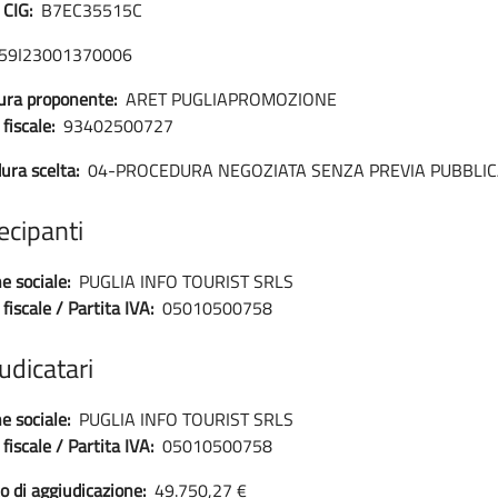
 CIG:
B7EC35515C
I59I23001370006
ura proponente:
ARET PUGLIAPROMOZIONE
fiscale:
93402500727
ura scelta:
04-PROCEDURA NEGOZIATA SENZA PREVIA PUBBLI
ecipanti
e sociale:
PUGLIA INFO TOURIST SRLS
fiscale / Partita IVA:
05010500758
udicatari
e sociale:
PUGLIA INFO TOURIST SRLS
fiscale / Partita IVA:
05010500758
o di aggiudicazione:
49.750,27 €