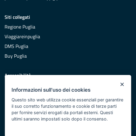
Siti collegati
Regione Puglia
Viaggiareinpuglia
DMS Puglia
Buy Puglia
Accessibilità
×
Dichiarazione di accessibilità
Informazioni sull'uso dei cookies
Obiettivi di accessibilità
Questo sito web utilizza cookie essenziali per garantire
Redazione
il suo corretto funzionamento e cookie di terze parti
per fornire servizi erogati da portali esterni. Questi
Responsabili pubblicazione
ultimi saranno impostati solo dopo il consenso.
CONTATTACI