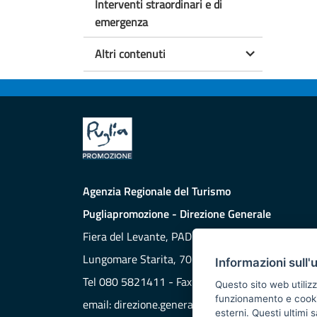
Interventi straordinari e di
emergenza
Altri contenuti
Agenzia Regionale del Turismo
Pugliapromozione - Direzione Generale
Fiera del Levante, PAD. 172
Lungomare Starita, 70132 BARI
Informazioni sull'
Tel 080 5821411 - Fax 080 5821429
Questo sito web utilizz
funzionamento e cookie 
email:
direzione.generale@aret.regione.puglia.it
esterni. Questi ultimi