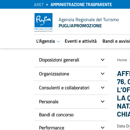
ARET
AMMINISTRAZIONE TRASPARENTE
Agenzia Regionale del Turismo
PUGLIAPROMOZIONE
L'Agenzia
Eventi e attività
Bandi e avvis
aret.open.submenu
Disposizioni generali
Home
AFFI
Organizzazione
76, 
Consulenti e collaboratori
L’O
LA 
Personale
NAT
CHI
Bandi di concorso
Data Di
Performance