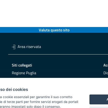
Valuta questo sito
Area riservata
Siti collegati
Ac
Regione Puglia
Di
Viaggiareinpuglia
Obi
DMS Puglia
Re
uso dei cookies
Buy Puglia
Re
a cookie essenziali per garantire il suo corretto
A
di terze parti per fornire servizi erogati da portali
CO
 saranno impostati solo dopo il consenso.