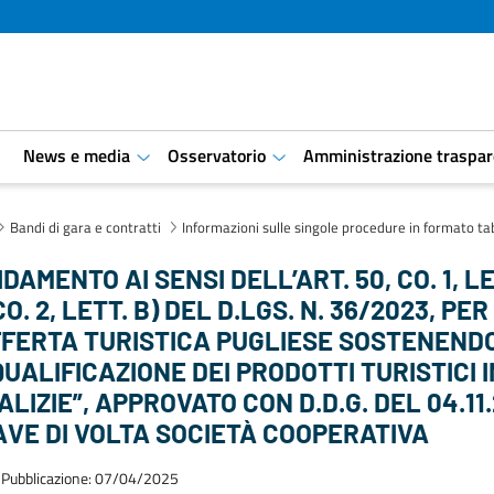
i
News e media
Osservatorio
Amministrazione traspar
aret.open.submenu
aret.open.submenu
Bandi di gara e contratti
Informazioni sulle singole procedure in formato ta
DAMENTO AI SENSI DELL’ART. 50, CO. 1, LE
CO. 2, LETT. B) DEL D.LGS. N. 36/2023, P
FFERTA TURISTICA PUGLIESE SOSTENENDO
QUALIFICAZIONE DEI PRODOTTI TURISTICI 
ALIZIE”, APPROVATO CON D.D.G. DEL 04.11
AVE DI VOLTA SOCIETÀ COOPERATIVA
 Pubblicazione: 07/04/2025