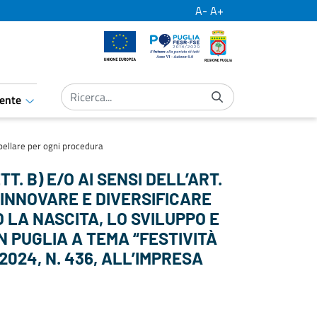
A-
A+
Unione Europea
Por Puglia
Regione Puglia
ente
aret.open.submenu
bellare per ogni procedura
TT. B) E/O AI SENSI DELL’ART.
ER INNOVARE E DIVERSIFICARE
 LA NASCITA, LO SVILUPPO E
IN PUGLIA A TEMA “FESTIVITÀ
.2024, N. 436, ALL’IMPRESA