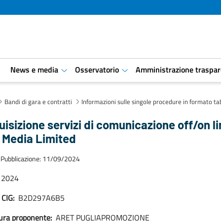
i
News e media
Osservatorio
Amministrazione traspar
aret.open.submenu
aret.open.submenu
Bandi di gara e contratti
Informazioni sulle singole procedure in formato ta
isizione servizi di comunicazione off/on l
 Media Limited
 Pubblicazione: 11/09/2024
2024
 CIG:
B2D297A6B5
ura proponente:
ARET PUGLIAPROMOZIONE