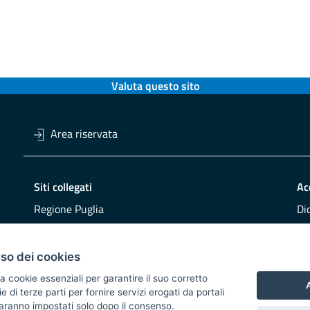
Valuta questo sito
Area riservata
Siti collegati
Ac
Regione Puglia
Di
Viaggiareinpuglia
Obi
DMS Puglia
Re
uso dei cookies
Buy Puglia
Re
a cookie essenziali per garantire il suo corretto
A
di terze parti per fornire servizi erogati da portali
CO
 saranno impostati solo dopo il consenso.