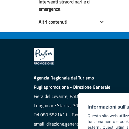
Interventi straordinari e di
emergenza
Altri contenuti
Agenzia Regionale del Turismo
Pugliapromozione - Direzione Generale
Fiera del Levante, PAD. 172
Lungomare Starita, 70132 BARI
Informazioni sull'
Tel 080 5821411 - Fax 080 5821429
Questo sito web utilizz
funzionamento e cookie 
email:
direzione.generale@aret.regione.puglia.it
esterni. Questi ultimi