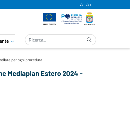
A-
A+
Unione Europea
Por Puglia
Regione Puglia
ente
aret.open.submenu
bellare per ogni procedura
ine Mediaplan Estero 2024 -