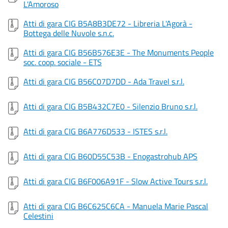
L'Amoroso
Atti di gara CIG B5A8B3DE72 - Libreria L'Agorà -
Bottega delle Nuvole s.n.c.
Atti di gara CIG B56B576E3E - The Monuments People
soc. coop. sociale - ETS
Atti di gara CIG B56C07D7DD - Ada Travel s.r.l.
Atti di gara CIG B5B432C7E0 - Silenzio Bruno s.r.l.
Atti di gara CIG B6A776D533 - ISTES s.r.l.
Atti di gara CIG B60D55C53B - Enogastrohub APS
Atti di gara CIG B6F006A91F - Slow Active Tours s.r.l.
Atti di gara CIG B6C625C6CA - Manuela Marie Pascal
Celestini