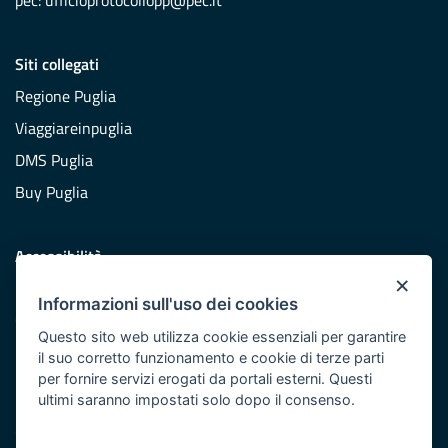
pec:
ufficioprotocollopp@pec.it
Siti collegati
Regione Puglia
Viaggiareinpuglia
DMS Puglia
Buy Puglia
Accessibilità
×
Dichiarazione di accessibilità
Informazioni sull'uso dei cookies
Obiettivi di accessibilità
Questo sito web utilizza cookie essenziali per garantire
Redazione
il suo corretto funzionamento e cookie di terze parti
per fornire servizi erogati da portali esterni. Questi
Responsabili pubblicazione
ultimi saranno impostati solo dopo il consenso.
CONTATTACI