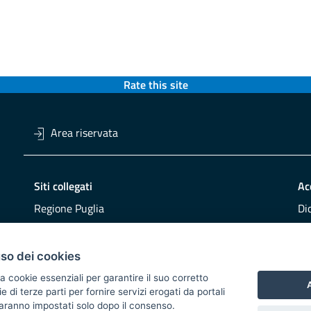
Rate this site
Area riservata
Siti collegati
Ac
Regione Puglia
Di
Viaggiareinpuglia
Obi
DMS Puglia
Re
uso dei cookies
Buy Puglia
Re
a cookie essenziali per garantire il suo corretto
A
di terze parti per fornire servizi erogati da portali
CO
 saranno impostati solo dopo il consenso.