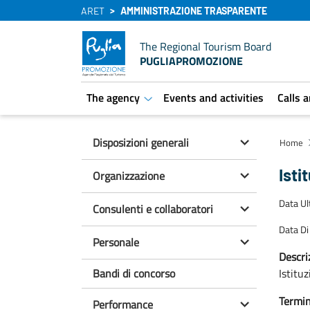
ARET
AMMINISTRAZIONE TRASPARENTE
The Regional Tourism Board
PUGLIAPROMOZIONE
The agency
Events and activities
Calls 
aret.open.submenu
Disposizioni generali
Home
Isti
Organizzazione
Data U
Consulenti e collaboratori
Data Di
Personale
Descri
Bandi di concorso
Istitu
Termin
Performance