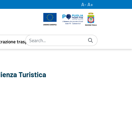
A-
A+
European Union
Por Puglia
Regione Puglia
razione trasparente
ubmenu
aret.open.submenu
lienza Turistica