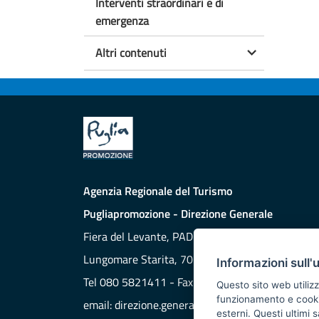
Interventi straordinari e di
emergenza
Altri contenuti
Agenzia Regionale del Turismo
Pugliapromozione - Direzione Generale
Fiera del Levante, PAD. 172
Lungomare Starita, 70132 BARI
Informazioni sull'
Tel 080 5821411 - Fax 080 5821429
Questo sito web utilizz
funzionamento e cookie 
email:
direzione.generale@aret.regione.puglia.it
esterni. Questi ultimi