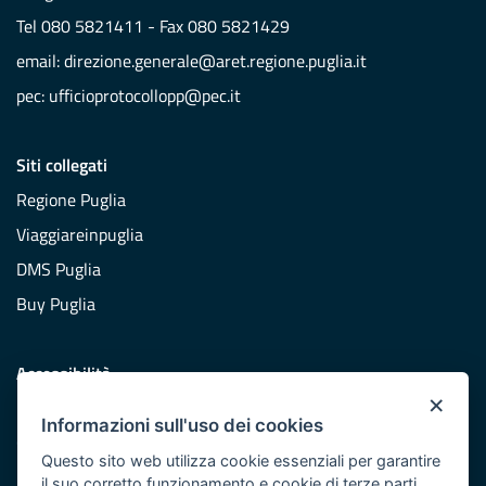
Tel 080 5821411 - Fax 080 5821429
email:
direzione.generale@aret.regione.puglia.it
pec:
ufficioprotocollopp@pec.it
Siti collegati
Regione Puglia
Viaggiareinpuglia
DMS Puglia
Buy Puglia
Accessibilità
×
Dichiarazione di accessibilità
Informazioni sull'uso dei cookies
Obiettivi di accessibilità
Questo sito web utilizza cookie essenziali per garantire
Redazione
il suo corretto funzionamento e cookie di terze parti