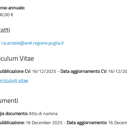
nso annuale:
00,00 €
atti
l.scandale@aret.regione.puglia.it
iculum Vitae
ubblicazione CV:
16/12/2025 -
Data aggiornamento CV:
16/12/2
rriculum vitae
umenti
gia documento:
Atto di nomina
ubblicazione:
16 December 2025 -
Data aggiornamento:
16 Decem