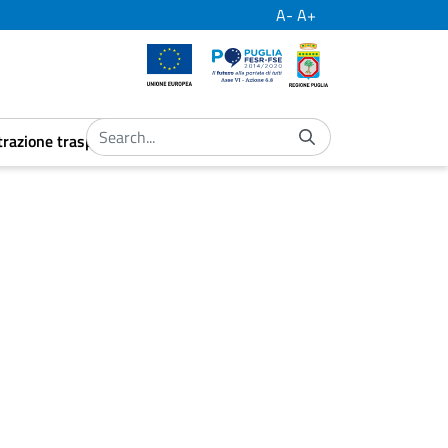
A-
A+
European Union
Por Puglia
Regione Puglia
razione trasparente
ubmenu
aret.open.submenu