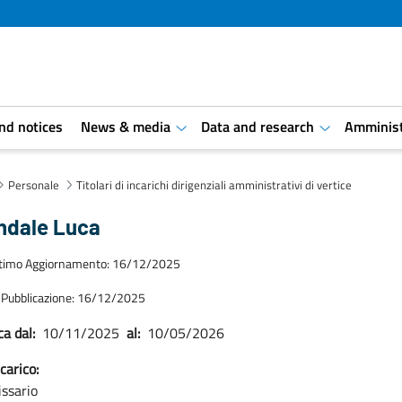
and notices
News & media
Data and research
Amminist
aret.open.submenu
aret.open.s
Personale
Titolari di incarichi dirigenziali amministrativi di vertice
ndale Luca
ltimo Aggiornamento: 16/12/2025
 Pubblicazione: 16/12/2025
ca dal:
10/11/2025
al:
10/05/2026
carico:
ssario