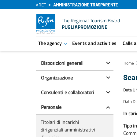
ARET
AMMINISTRAZIONE TRASPARENTE
The Regional Tourism Board
PUGLIAPROMOZIONE
The agency
Events and activities
Calls 
aret.open.submenu
Disposizioni generali
Home
Sca
Organizzazione
Data U
Consulenti e collaboratori
Data Di
Personale
In cari
Titolari di incarichi
Tipo in
dirigenziali amministrativi
Commi