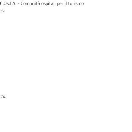
C.Os.T.A. - Comunità ospitali per il turismo
esi
024