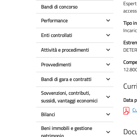
Espert
Bandi di concorso
accessi
Performance
Tipo in
Incari
Enti controllati
Estrem
Attività e procedimenti
DETER
Compen
Provvedimenti
12.80
Bandi di gara e contratti
Curr
Sovvenzioni, contributi,
Data p
sussidi, vantaggi economici
Cu
Bilanci
Beni immobili e gestione
Doc
patrimonio