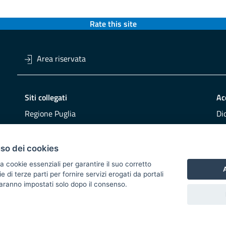
Rate this site
Area riservata
Siti collegati
Ac
Regione Puglia
Di
Viaggiareinpuglia
Obi
DMS Puglia
Re
uso dei cookies
Buy Puglia
Re
a cookie essenziali per garantire il suo corretto
A
di terze parti per fornire servizi erogati da portali
CO
 saranno impostati solo dopo il consenso.