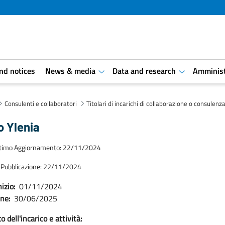
and notices
News & media
Data and research
Amminist
aret.open.submenu
aret.open.s
Consulenti e collaboratori
Titolari di incarichi di collaborazione o consulenz
o Ylenia
ltimo Aggiornamento: 22/11/2024
 Pubblicazione: 22/11/2024
izio:
01/11/2024
ine:
30/06/2025
 dell'incarico e attività: