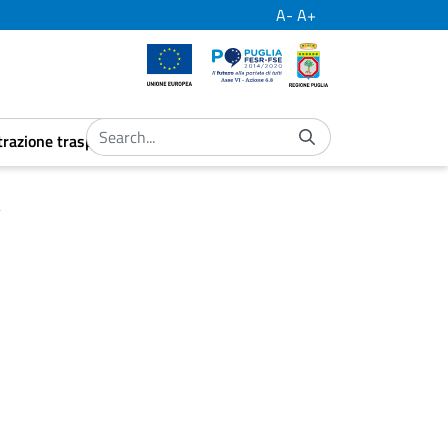
A-
A+
European Union
Por Puglia
Regione Puglia
razione trasparente
ubmenu
aret.open.submenu
a