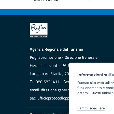
Agenzia Regionale del Turismo
Pugliapromozione - Direzione Generale
Fiera del Levante, PAD. 172
Lungomare Starita, 70132 BARI
Informazioni sull'
Tel 080 5821411 - Fax 080 5821429
Questo sito web utilizz
funzionamento e cookie 
email:
direzione.generale@aret.regione.puglia.it
esterni. Questi ultimi
pec:
ufficioprotocollopp@pec.it
Fammi scegliere