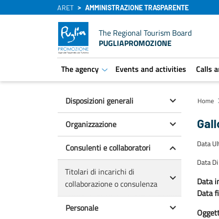
ARET
AMMINISTRAZIONE TRASPARENTE
The Regional Tourism Board
PUGLIAPROMOZIONE
The agency
Events and activities
Calls 
aret.open.submenu
Disposizioni generali
Home
Gall
Organizzazione
Data U
Consulenti e collaboratori
Data Di
Titolari di incarichi di
Data in
collaborazione o consulenza
Data f
Personale
Oggetto