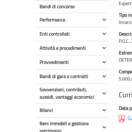
Espert
Bandi di concorso
Tipo in
Performance
Incari
Enti controllati
Descri
P.O.C.
Attività e procedimenti
Estrem
DETER
Provvedimenti
Compen
Bandi di gara e contratti
5.000,
Sovvenzioni, contributi,
Curr
sussidi, vantaggi economici
Data p
Bilanci
Cu
Beni immobili e gestione
patrimonio