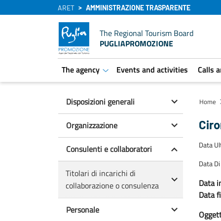
ARET
AMMINISTRAZIONE TRASPARENTE
The Regional Tourism Board
PUGLIAPROMOZIONE
The agency
Events and activities
Calls 
aret.open.submenu
Disposizioni generali
Home
Cir
Organizzazione
Data U
Consulenti e collaboratori
Data Di
Titolari di incarichi di
Data in
collaborazione o consulenza
Data f
Personale
Oggetto