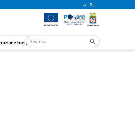
A-
A+
European Union
Por Puglia
Regione Puglia
razione trasparente
ubmenu
aret.open.submenu
a