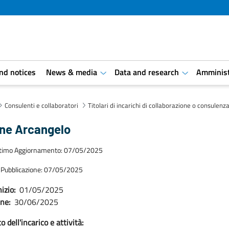
and notices
News & media
Data and research
Amminist
aret.open.submenu
aret.open.s
Consulenti e collaboratori
Titolari di incarichi di collaborazione o consulenz
one Arcangelo
ltimo Aggiornamento: 07/05/2025
 Pubblicazione: 07/05/2025
izio:
01/05/2025
ine:
30/06/2025
 dell'incarico e attività: