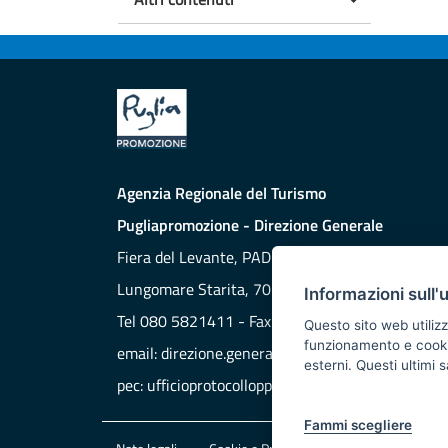
Agenzia Regionale del Turismo
Pugliapromozione - Direzione Generale
Fiera del Levante, PAD. 172
Lungomare Starita, 70132 BARI
Informazioni sull'
Tel 080 5821411 - Fax 080 5821429
Questo sito web utilizz
funzionamento e cookie 
email:
direzione.generale@aret.regione.puglia.it
esterni. Questi ultimi
pec:
ufficioprotocollopp@pec.it
Fammi scegliere