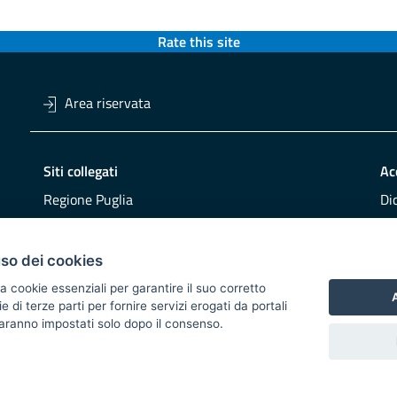
Rate this site
Area riservata
Siti collegati
Ac
Regione Puglia
Di
Viaggiareinpuglia
Obi
DMS Puglia
Re
uso dei cookies
Buy Puglia
Re
a cookie essenziali per garantire il suo corretto
A
di terze parti per fornire servizi erogati da portali
CO
 saranno impostati solo dopo il consenso.