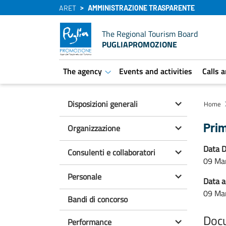
ARET
AMMINISTRAZIONE TRASPARENTE
The Regional Tourism Board
PUGLIAPROMOZIONE
The agency
Events and activities
Calls 
aret.open.submenu
Disposizioni generali
Home
Prim
Organizzazione
Data D
Consulenti e collaboratori
09 Ma
Personale
Data 
09 Ma
Bandi di concorso
Doc
Performance