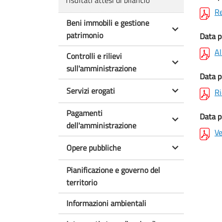
risultati attesi di bilancio
Re
Beni immobili e gestione
patrimonio
Data p
Al
Controlli e rilievi
sull'amministrazione
Data p
Servizi erogati
Ri
Pagamenti
Data p
dell'amministrazione
Ve
Opere pubbliche
Pianificazione e governo del
territorio
Informazioni ambientali