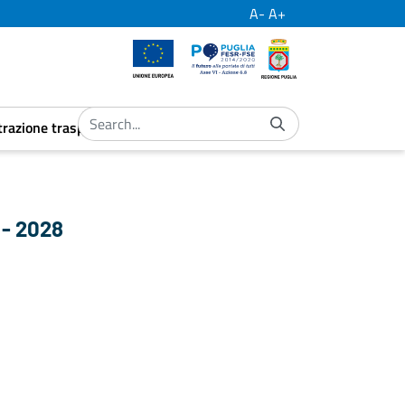
A-
A+
European Union
Por Puglia
Regione Puglia
razione trasparente
ubmenu
aret.open.submenu
 - 2028