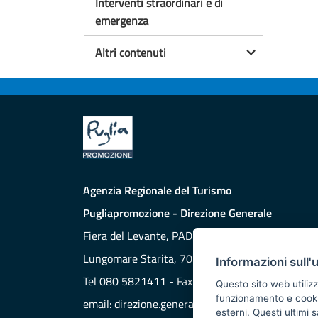
Interventi straordinari e di
emergenza
Altri contenuti
Agenzia Regionale del Turismo
Pugliapromozione - Direzione Generale
Fiera del Levante, PAD. 172
Lungomare Starita, 70132 BARI
Informazioni sull'
Tel 080 5821411 - Fax 080 5821429
Questo sito web utilizz
funzionamento e cookie 
email:
direzione.generale@aret.regione.puglia.it
esterni. Questi ultimi