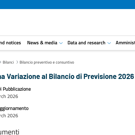
and notices
News & media
Data and research
Amminist
aret.open.submenu
aret.open.s
Bilanci
Bilancio preventivo e consuntivo
a Variazione al Bilancio di Previsione 2026
i Pubblicazione
rch 2026
aggiornamento
rch 2026
umenti