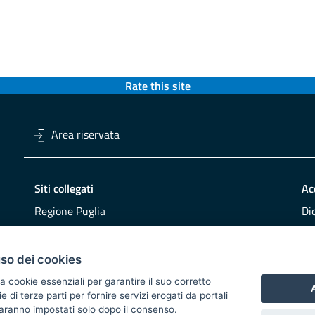
Rate this site
Area riservata
Siti collegati
Ac
Regione Puglia
Di
Viaggiareinpuglia
Obi
DMS Puglia
Re
uso dei cookies
Buy Puglia
Re
a cookie essenziali per garantire il suo corretto
A
di terze parti per fornire servizi erogati da portali
CO
 saranno impostati solo dopo il consenso.