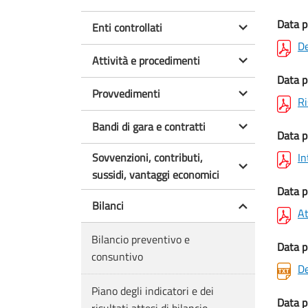
Data p
Enti controllati
De
Attività e procedimenti
Data p
Provvedimenti
Ri
Bandi di gara e contratti
Data p
Sovvenzioni, contributi,
In
sussidi, vantaggi economici
Data p
Bilanci
At
Bilancio preventivo e
Data p
consuntivo
De
Piano degli indicatori e dei
Data p